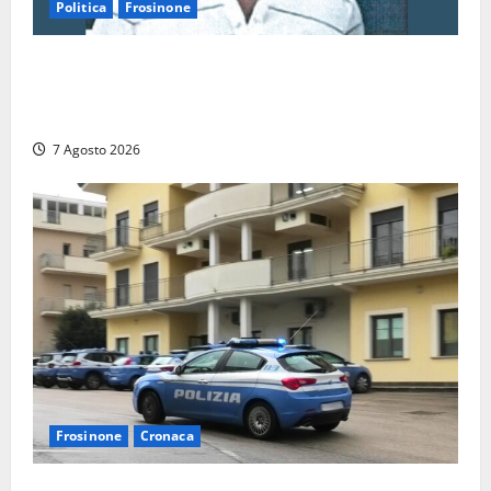
Politica
Frosinone
Verso le elezioni di Frosinone, il Polo Civico si
allarga ancora: ufficiale l’ingresso di Giorgio
Ceccarelli dopo Emanuela Turri
7 Agosto 2026
Frosinone
Cronaca