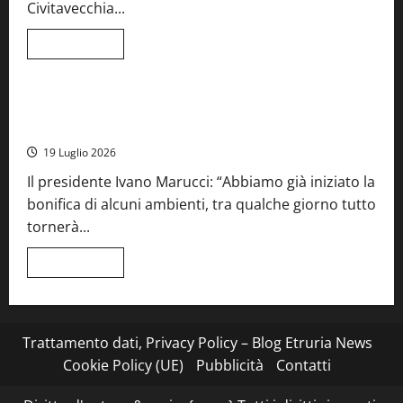
per
Civitavecchia...
la
66ª
edizione
Leggi
Leggi tutto
di
Cronaca
Food News
Viterbo
più
su
Stecca
x
Montefiascone – I NAS dei carabinieri chiudono la Cantina
Esterina:
Sociale: gravi carenze igieniche
una
serata
19 Luglio 2026
a
quattro
Il presidente Ivano Marucci: “Abbiamo già iniziato la
mani
tra
bonifica di alcuni ambienti, tra qualche giorno tutto
Roma
e
tornerà...
il
mare
di
Leggi
Leggi tutto
Civitavecchia
di
più
su
Montefiascone
–
I
Trattamento dati, Privacy Policy – Blog Etruria News
NAS
dei
Cookie Policy (UE)
Pubblicità
Contatti
carabinieri
chiudono
la