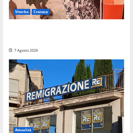
Viterbo
Cronaca
Svaligiano una farmacia a Viterbo davanti alle
telecamere, poi commettono altri furti a Orte: è
caccia a due donne
7 Agosto 2026
Attualità