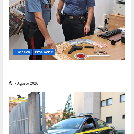
Cronaca
Frosinone
Assalto armato al Conad di Ceccano: lo schianto in
camper e l’arresto lampo a Frosinone
7 Agosto 2026