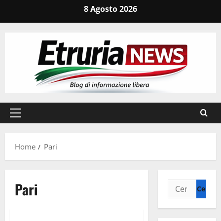
Vai
8 Agosto 2026
al
contenuto
Menu
principale
Home
Pari
Pari
Ricerca
per:
Civitavecchia
Sport