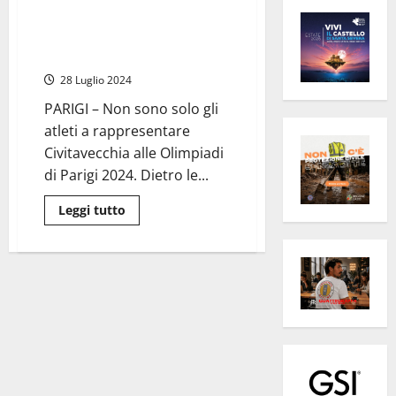
Parigi – Firicano Allestimenti
protagonista (dietro le quinte)
delle Olimpiadi 2024
28 Luglio 2024
PARIGI – Non sono solo gli
atleti a rappresentare
Civitavecchia alle Olimpiadi
di Parigi 2024. Dietro le...
Leggi
Leggi tutto
di
più
su
Parigi
–
Firicano
Allestimenti
protagonista
(dietro
le
quinte)
delle
Olimpiadi
2024