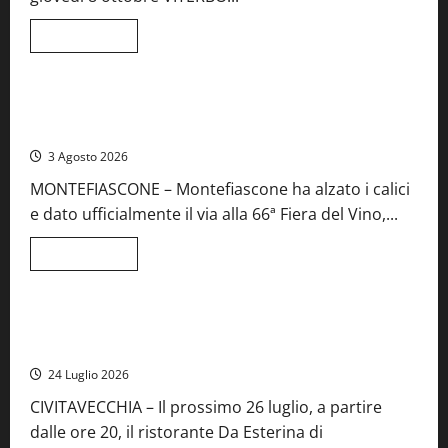
musica
e
spettacolo
Leggi
Leggi tutto
di
Viterbo
Food News
più
su
Birre
Preziose,
Montefiascone brinda alla sua Fiera del Vino: inaugurazione
aperte
da record per la 66ª edizione
le
iscrizioni
3 Agosto 2026
al
Concorso
MONTEFIASCONE – Montefiascone ha alzato i calici
regionale
del
e dato ufficialmente il via alla 66ª Fiera del Vino,...
Lazio
Leggi
Leggi tutto
di
Food News
più
su
Montefiascone
brinda
Stecca x Esterina: una serata a quattro mani tra Roma e il
alla
mare di Civitavecchia
sua
Fiera
24 Luglio 2026
del
Vino:
CIVITAVECCHIA – Il prossimo 26 luglio, a partire
inaugurazione
da
dalle ore 20, il ristorante Da Esterina di
record