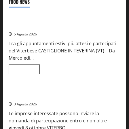
FOOD NEWS
Food News
Viterbo
A Castiglione in Teverina la 41esima festa del Vino: cantine
aperte, musica e spettacolo
5 Agosto 2026
Tra gli appuntamenti estivi più attesi e partecipati
del Viterbese CASTIGLIONE IN TEVERINA (VT) – Da
Mercoledì...
Leggi
Leggi tutto
di
Food News
più
su
A
Castiglione
Birre Preziose, aperte le iscrizioni al Concorso regionale
in
del Lazio
Teverina
la
3 Agosto 2026
41esima
festa
Le imprese interessate possono inviare la
del
Vino:
domanda di partecipazione entro e non oltre
cantine
aperte,
giovedì 8 ottobre VITERBO...