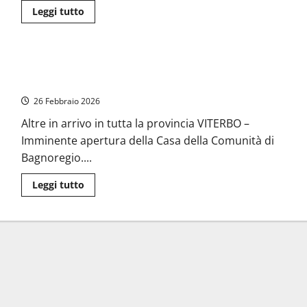
Leggi
Leggi tutto
di
più
su
Inaugurato
a
A Bagnoregio nasce la prima Casa della Comunità della Tuscia,
Ronciglione
il
per una sanità vicina ai cittadini
primo
ospedale
26 Febbraio 2026
di
comunità
Altre in arrivo in tutta la provincia VITERBO –
della
provincia
Imminente apertura della Casa della Comunità di
di
Viterbo
Bagnoregio....
Leggi
Leggi tutto
di
più
su
A
Bagnoregio
nasce
la
prima
Casa
della
Comunità
della