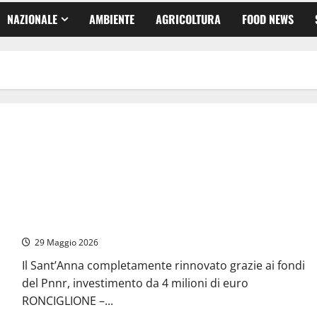
NAZIONALE
AMBIENTE
AGRICOLTURA
FOOD NEWS
Inaugurato a Ronciglione il primo ospedale di comunità della
provincia di Viterbo
29 Maggio 2026
Il Sant’Anna completamente rinnovato grazie ai fondi
del Pnnr, investimento da 4 milioni di euro
RONCIGLIONE –...