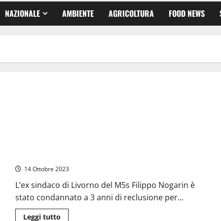
NAZIONALE
AMBIENTE
AGRICOLTURA
FOOD NEWS
Alluvione a Livorno, l’ex sindaco pentastellato Nogarin
condannato a 3 anni
14 Ottobre 2023
L’ex sindaco di Livorno del M5s Filippo Nogarin è
stato condannato a 3 anni di reclusione per...
Leggi
Leggi tutto