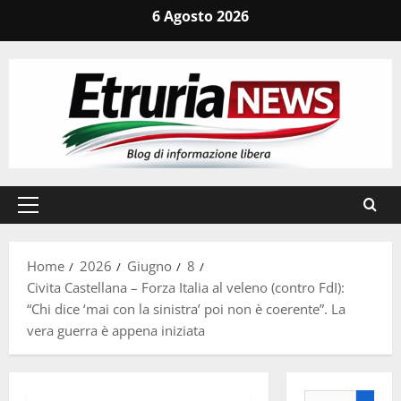
Vai
6 Agosto 2026
al
contenuto
Menu
principale
Home
2026
Giugno
8
Civita Castellana – Forza Italia al veleno (contro FdI):
“Chi dice ‘mai con la sinistra’ poi non è coerente”. La
vera guerra è appena iniziata
Ricerca