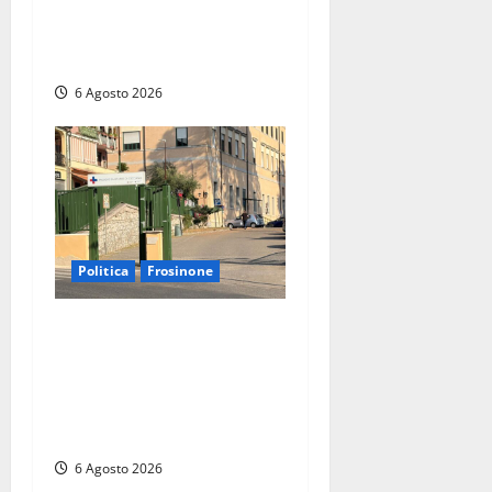
(FdI) presenta proposta di
legge per alzare la qualità
della vita
6 Agosto 2026
Politica
Frosinone
Ceccano, Sanità: la Regione
e il centrodestra ‘firmano’ il
decreto per la Casa della
Comunità e rivendicano la
vittoria politica
6 Agosto 2026