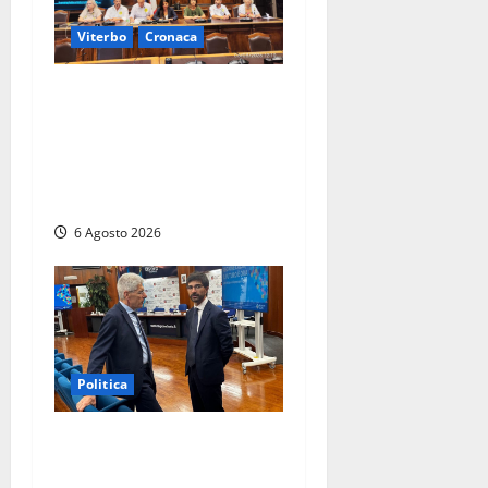
Viterbo
Cronaca
Viterbo – Ombre Festival
chiude con successo e
pensa al futuro: “Ora
progetto pilota per una
Fiera del Libro nella Tuscia”
6 Agosto 2026
Politica
Sicurezza nei Comuni del
Lazio, il consigliere Sabatini