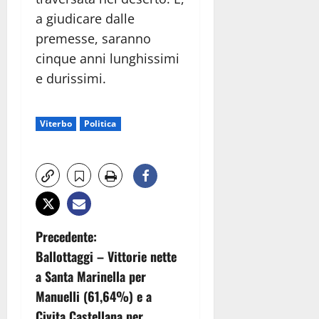
a giudicare dalle
premesse, saranno
cinque anni lunghissimi
e durissimi.
Viterbo
Politica
N
Precedente:
Ballottaggi – Vittorie nette
a
a Santa Marinella per
v
Manuelli (61,64%) e a
Civita Castellana per