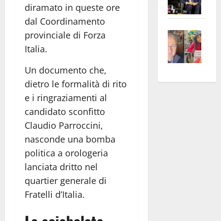
diramato in queste ore
Pian
Tax
dal Coordinamento
apre
Area
Vite
la
sogl
provinciale di Forza
–
rass
Isee
Italia.
A
atte
a
Un documento che,
Omb
anc
26mi
Fest
Cont
dietro le formalità di rito
euro
Fron
Vald
per
e i ringraziamenti al
e
e
l’an
candidato sconfitto
Gabb
Zang
acca
Claudio Parroccini,
vis
202
nasconde una bomba
a
politica a orologeria
vis
lanciata dritto nel
quartier generale di
Fratelli d’Italia.