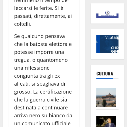
leccarsi le ferite. Si è
passati, direttamente, ai
coltelli.
Se qualcuno pensava
che la batosta elettorale
potesse imporre una
tregua, o quantomeno
una riflessione
CULTURA
congiunta tra gli ex
alleati, si sbagliava di
Vite
grosso. La certificazione
–
che la guerra civile sia
L’Un
destinata a continuare
ampl
arriva nero su bianco da
Saba
la
un comunicato ufficiale
–
No