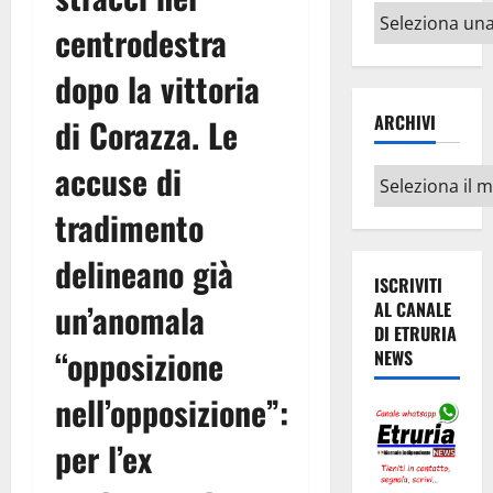
Altri
centrodestra
argomenti
dopo la vittoria
ARCHIVI
di Corazza. Le
accuse di
Archivi
tradimento
delineano già
ISCRIVITI
un’anomala
AL CANALE
DI ETRURIA
“opposizione
NEWS
nell’opposizione”:
per l’ex