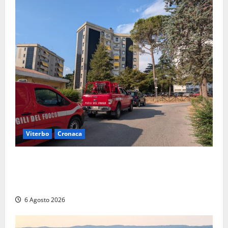
Viterbo
Cronaca
Viterbo, paura in via Murialdo: anziano minaccia di
lanciarsi dal settimo piano, salvato dai soccorritori
(FOTO)
6 Agosto 2026