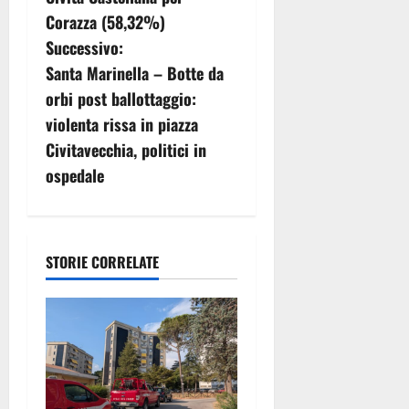
i
Corazza (58,32%)
g
Successivo:
Santa Marinella – Botte da
a
orbi post ballottaggio:
z
violenta rissa in piazza
Civitavecchia, politici in
i
ospedale
o
n
STORIE CORRELATE
e
a
r
t