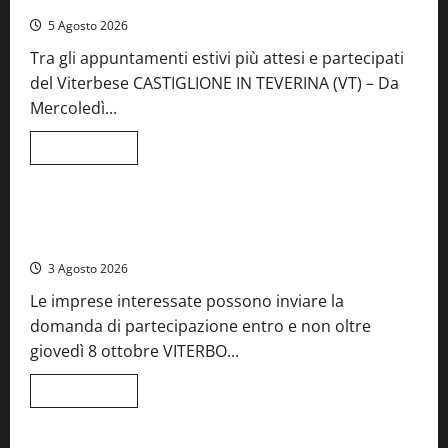
aperte, musica e spettacolo
il
mare
5 Agosto 2026
incontra
l’arte:
Tra gli appuntamenti estivi più attesi e partecipati
nasce
il
del Viterbese CASTIGLIONE IN TEVERINA (VT) – Da
ristorante
ArteMare
Mercoledì...
Leggi
Leggi tutto
di
Food News
più
su
A
Castiglione
Birre Preziose, aperte le iscrizioni al Concorso regionale
in
del Lazio
Teverina
la
3 Agosto 2026
41esima
festa
Le imprese interessate possono inviare la
del
Vino:
domanda di partecipazione entro e non oltre
cantine
aperte,
giovedì 8 ottobre VITERBO...
musica
e
spettacolo
Leggi
Leggi tutto
di
Viterbo
Food News
più
su
Birre