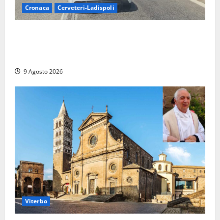
Cronaca
Cerveteri-Ladispoli
Grave incidente sull’Aurelia tra Ladispoli e
Torrimpietra, corsia per Civitavecchia bloccata per
due ore
9 Agosto 2026
Viterbo