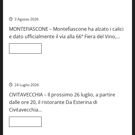
Preziose,
Montefiascone brinda alla sua Fiera del Vino: inaugurazione
aperte
da record per la 66ª edizione
le
iscrizioni
3 Agosto 2026
al
Concorso
MONTEFIASCONE – Montefiascone ha alzato i calici
regionale
del
e dato ufficialmente il via alla 66ª Fiera del Vino,...
Lazio
Leggi
Leggi tutto
di
Food News
più
su
Montefiascone
brinda
Stecca x Esterina: una serata a quattro mani tra Roma e il
alla
mare di Civitavecchia
sua
Fiera
24 Luglio 2026
del
Vino:
CIVITAVECCHIA – Il prossimo 26 luglio, a partire
inaugurazione
da
dalle ore 20, il ristorante Da Esterina di
record
per
Civitavecchia...
la
66ª
edizione
Leggi
Leggi tutto
di
più
su