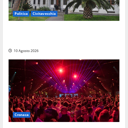
Politica
Civitavecchia
Discarica, maggioranza all’attacco: “Vecchio
impianto e ampliamento sono due procedimenti
diversi”
10 Agosto 2026
Cronaca