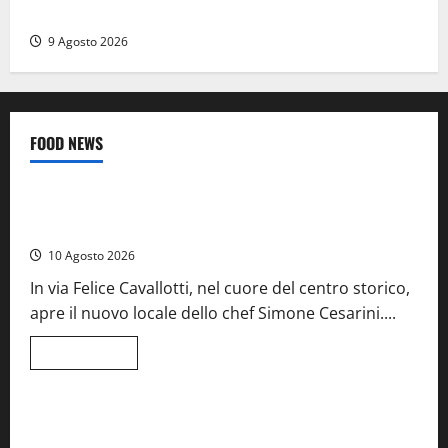
La Diocesi di Viterbo piange don Giuseppe Giulianelli
9 Agosto 2026
FOOD NEWS
Food News
Tarquinia – Dove il mare incontra l’arte: nasce il ristorante
ArteMare
10 Agosto 2026
In via Felice Cavallotti, nel cuore del centro storico,
apre il nuovo locale dello chef Simone Cesarini....
Leggi
Leggi tutto
di
Food News
Viterbo
più
su
Tarquinia
–
A Castiglione in Teverina la 41esima festa del Vino: cantine
Dove