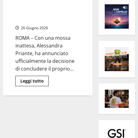
Alessandra Priante lascia la
presidenza di Enit, l’annuncio in
una lettera al Ministro Mazzi
26 Giugno 2026
ROMA – Con una mossa
inattesa, Alessandra
Priante, ha annunciato
ufficialmente la decisione
di concludere il proprio...
Leggi
Leggi tutto
di
più
su
Alessandra
Priante
lascia
la
presidenza
di
Enit,
l’annuncio
in
una