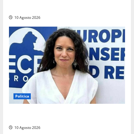
giallazzurri: ultima amichevole allo ‘Stirpe’, ora
testa alla Juve
10 Agosto 2026
Politica
La Russa: «Commenti volgari e sessisti dalla platea,
offesa anche la viterbese Sberna»
10 Agosto 2026