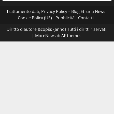
Stecca
x
Esterina:
Trattamento dati, Privacy Policy – Blog Etruria News
una
serata
Cookie Policy (UE)
Pubblicità
Contatti
a
quattro
mani
Diritto d'autore &copia; {anno} Tutti i diritti riservati.
tra
Roma
|
MoreNews
di AF themes.
e
il
mare
di
Civitavecchia