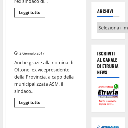
l’ex sindaco di...
Terni”
ARCHIVI
Leggi
Leggi tutto
di
Umbria
più
su
Archivi
Anche
a
Terni, salvate il soldato Ottone:
Terni
trame per togliere all’ex
il
PD
Margherita la presidenza ASM?
prova
a
ISCRIVITI
2 Gennaio 2017
diventare
AL CANALE
un
Anche grazie alla nomina di
pò
DI ETRURIA
di
Ottone, ex vicepresidente
NEWS
sinistra:
Gianluca
della Provincia, a capo della
Rossi
municipalizzata ASM, il
e
Leo
sindaco...
Di
Girolamo
con
Leggi
Leggi tutto
Orlando
di
Umbria
più
su
Terni,
salvate
Terni: la Marini scende nella
il