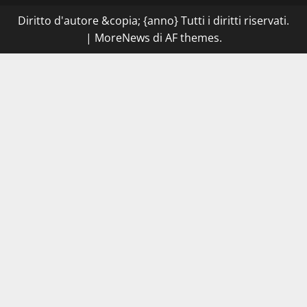
chiudono
la
Diritto d'autore &copia; {anno} Tutti i diritti riservati.
Cantina
Sociale:
|
MoreNews
di AF themes.
gravi
carenze
igieniche