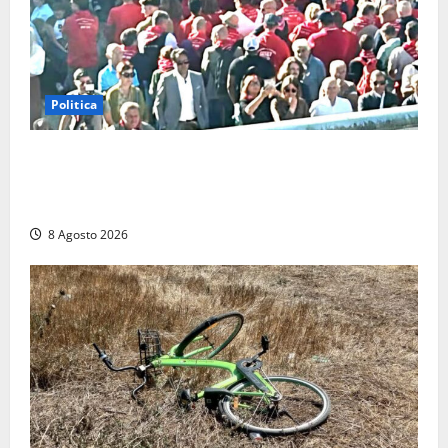
Politica
“Cgil volta le spalle a La Russa e Sberna” a
Marcinelle, Meloni: “Gesto vergognoso”. Landini
replica: “Falso”
8 Agosto 2026