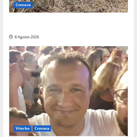
Cronaca
Allarme biciclette a Montalto Marina: «Furti
ovunque, ormai sembra un bike sharing illegale»
8 Agosto 2026
Viterbo
Cronaca