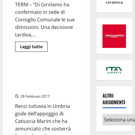
TERNI – “Di Girolamo ha
confermato in sede di
Consiglio Comunale le sue
dimissioni. Una decisione
tardiva,...
Leggi
Leggi tutto
di
Politica
Umbria
più
su
Terni
–
Anche a Terni il PD prova a
Dimissioni
diventare un pò di sinistra:
sindaco,
la
Gianluca Rossi e Leo Di
Lega
Girolamo con Orlando
chiama
a
ALTRI
28 Febbraio 2017
raccolta
le
ARGOMENTI
forze
Renzi tuttavia in Umbria
vive
gode dell’appoggio di
della
Altri
città:
Catiuscia Marini che ha
“Pensiamo
argomenti
al
annunciato che sosterrà
futuro
di