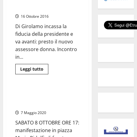
Conca per blindare Comune e
soldato
Ottone:
partito
trame
per
16 Ottobre 2016
togliere
all’ex
Di Girolamo incassa la
Margherita
la
fiducia della presidente e
presidenza
ASM?
va avanti: presto il nuovo
assessore donna. Incontro
in...
Leggi
Leggi tutto
di
Umbria
più
su
Terni:
la
Terni, in piazza per mandare a
Marini
casa il sindaco Di Girolamo:
scende
nella
sabato 8 ottobre ore 17
Conca
per
7 Maggio 2020
blindare
Comune
SABATO 8 OTTOBRE ORE 17:
e
partito
manifestazione in piazza