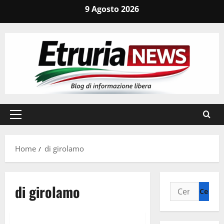
Vai
9 Agosto 2026
al
contenuto
Menu
principale
Home
di girolamo
di girolamo
Ricerca
per:
Umbria