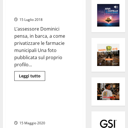
Terni, il Comune ci riprova:
«vendiamo le farmacie»
15 Luglio 2018
L’assessore Dominici
pensa, in barca, a come
privatizzare le farmacie
municipali Una foto
pubblicata sul proprio
profilo...
Leggi
Leggi tutto
di
Umbria
più
su
Terni,
il
Terni – Dimissioni sindaco, la
Comune
Lega chiama a raccolta le forze
ci
riprova:
vive della città: “Pensiamo al
«vendiamo
futuro di Terni”
le
farmacie»
15 Maggio 2020