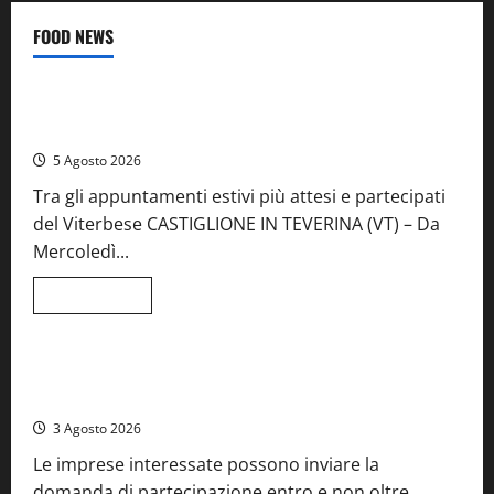
FOOD NEWS
Food News
Viterbo
A Castiglione in Teverina la 41esima festa del Vino: cantine
aperte, musica e spettacolo
5 Agosto 2026
Tra gli appuntamenti estivi più attesi e partecipati
del Viterbese CASTIGLIONE IN TEVERINA (VT) – Da
Mercoledì...
Leggi
Leggi tutto
di
Food News
più
su
A
Castiglione
Birre Preziose, aperte le iscrizioni al Concorso regionale
in
del Lazio
Teverina
la
3 Agosto 2026
41esima
festa
Le imprese interessate possono inviare la
del
Vino:
domanda di partecipazione entro e non oltre