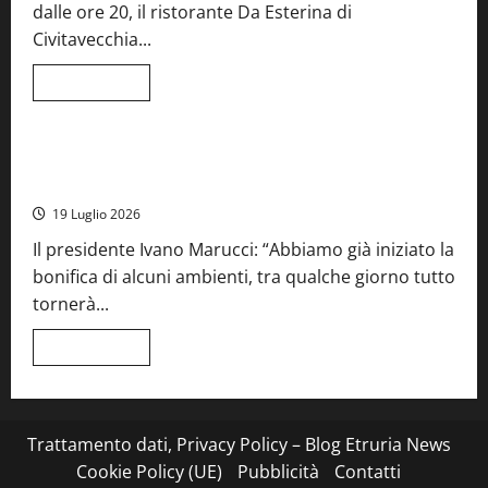
dalle ore 20, il ristorante Da Esterina di
record
per
Civitavecchia...
la
66ª
edizione
Leggi
Leggi tutto
di
Cronaca
Food News
Viterbo
più
su
Stecca
x
Montefiascone – I NAS dei carabinieri chiudono la Cantina
Esterina:
Sociale: gravi carenze igieniche
una
serata
19 Luglio 2026
a
quattro
Il presidente Ivano Marucci: “Abbiamo già iniziato la
mani
tra
bonifica di alcuni ambienti, tra qualche giorno tutto
Roma
e
tornerà...
il
mare
di
Leggi
Leggi tutto
Civitavecchia
di
più
su
Montefiascone
–
I
Trattamento dati, Privacy Policy – Blog Etruria News
NAS
dei
Cookie Policy (UE)
Pubblicità
Contatti
carabinieri