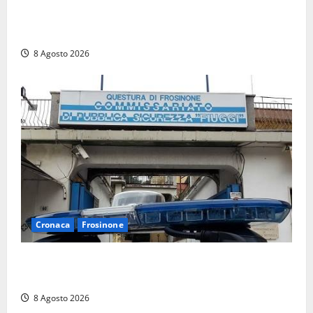
Brutto incidente stradale per Alessio Fiorillo:
Viterbo si stringe al suo “ciuffo”
8 Agosto 2026
Cronaca
Frosinone
Auto sospetta fermata a Fiuggi: la polizia trova un
coltello, cocaina e hashish. Quattro nei guai
8 Agosto 2026