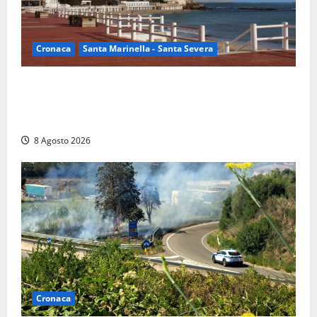
Cronaca
Santa Marinella - Santa Severa
Furti delle chiavi di casa nelle auto, l’allarme arriva
anche a Santa Marinella: “Grazie al libretto i ladri
trovano l’indirizzo”
8 Agosto 2026
Cronaca