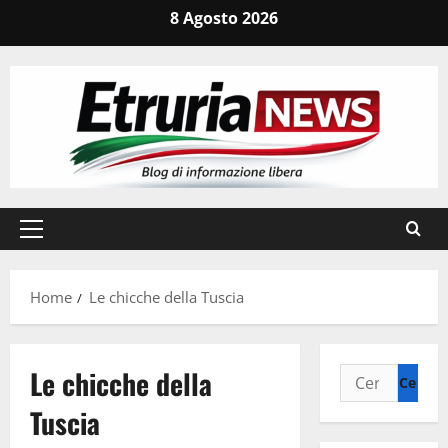
Vai
8 Agosto 2026
al
contenuto
Menu
principale
Home
Le chicche della Tuscia
Le chicche della
Ricerca
per:
Tuscia
Agricoltura
Eventi