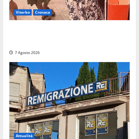
Viterbo
Cronaca
Svaligiano una farmacia a Viterbo davanti alle
telecamere, poi commettono altri furti a Orte: è
caccia a due donne
7 Agosto 2026
Attualità