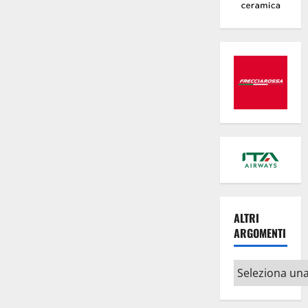
chicche
della
Tuscia”
si
presentano
ad
Orvieto
ALTRI
ARGOMENTI
Altri
argomenti