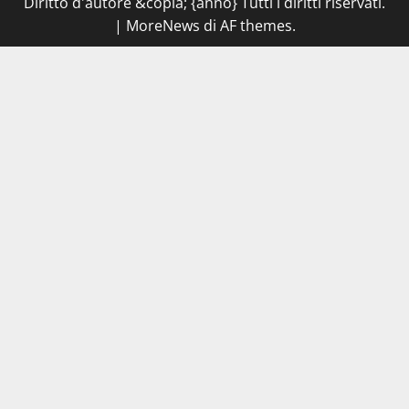
Diritto d'autore &copia; {anno} Tutti i diritti riservati.
Cantina
Sociale:
|
MoreNews
di AF themes.
gravi
carenze
igieniche