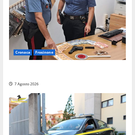
Cronaca
Frosinone
Assalto armato al Conad di Ceccano: lo schianto in
camper e l’arresto lampo a Frosinone
7 Agosto 2026