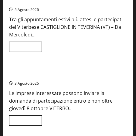
aperte, musica e spettacolo
5 Agosto 2026
Tra gli appuntamenti estivi più attesi e partecipati
del Viterbese CASTIGLIONE IN TEVERINA (VT) – Da
Mercoledì...
Leggi
Leggi tutto
di
Food News
più
su
A
Castiglione
Birre Preziose, aperte le iscrizioni al Concorso regionale
in
del Lazio
Teverina
la
3 Agosto 2026
41esima
festa
Le imprese interessate possono inviare la
del
Vino:
domanda di partecipazione entro e non oltre
cantine
aperte,
giovedì 8 ottobre VITERBO...
musica
e
spettacolo
Leggi
Leggi tutto
di
Viterbo
Food News
più
su