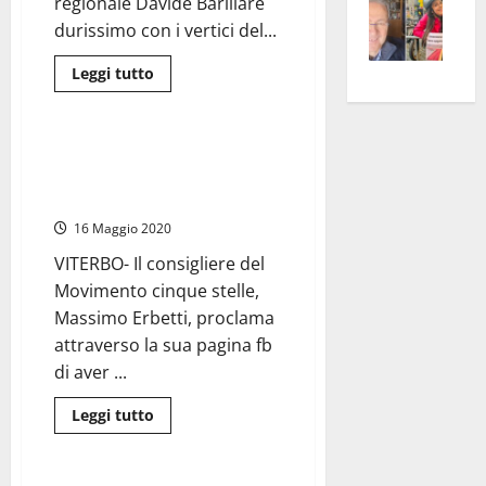
regionale Davide Barillare
–
rass
Isee
durissimo con i vertici del...
A
atte
a
Leggi
Leggi tutto
Omb
anc
26mi
di
Politica
Fest
Cont
più
euro
su
Fron
Vald
per
Regione
Lazio
Viterbo- Movimento 5 Stelle,
e
e
l’an
–
Erbetti: rinuncia a parcheggiare
Consiglieri
Gabb
Zang
acca
del
gratis e lo grida su fb
M5S
vis
202
dichiarano:
16 Maggio 2020
a
“Mai
con
VITERBO- Il consigliere del
vis
il
PD
Movimento cinque stelle,
di
Zingaretti”
Massimo Erbetti, proclama
attraverso la sua pagina fb
di aver ...
Leggi
Leggi tutto
di
Civitavecchia
più
su
Viterbo-