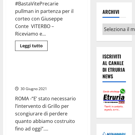
#BastaVitePrecarie
pullman in partenza per il
ARCHIVI
corteo con Giuseppe
Conte VITERBO –
Archivi
Riceviamo e...
Leggi
Leggi tutto
di
Politica
più
ISCRIVITI
su
AL CANALE
Viterbo
–
Rousseau, De Vito (M5S): “Grillo
DI ETRURIA
Erbetti
riporta Rousseau al centro della
(M5S)
NEWS
invita
piazza”
tutti
a
30 Giugno 2021
Roma
per
ROMA -“E’ stato necessario
sconfiggere
il
l’intervento di Grillo per
precariato
e
scongiurare di perdere
reinserire
quanto abbiamo costruito
il
reddito
fino ad oggi”....
di
cittadinanza