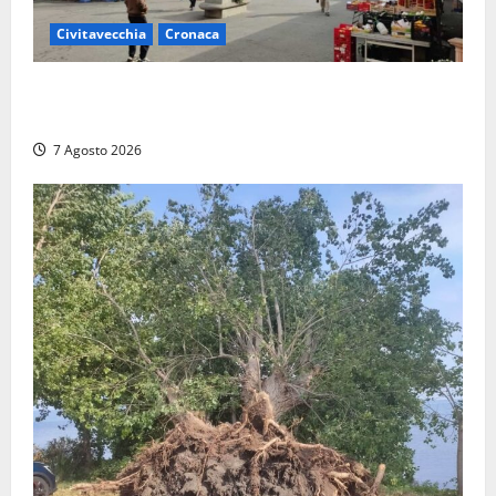
Civitavecchia
Cronaca
Civitavecchia, lavori al Mercato: modifiche alla
viabilità prorogate (almeno) fino al 31 dicembre
7 Agosto 2026