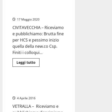
Movimento
Angeloni (PD): lottizzati i nuovi
5
servizi pubblici, comandano
Stelle,
Erbetti:
Cinquestelle e CGIL
rinuncia
a
17 Maggio 2020
parcheggiare
gratis
CIVITAVECCHIA – Riceviamo
e
lo
e pubblichiamo: Brutta fine
grida
su
per HCS e pessimo inizio
fb
quella della new.co Csp.
Finiti i colloqui...
Leggi
Leggi tutto
di
Politica
più
su
Angeloni
(PD):
Vetralla – M5S: “Esprimiamo la
lottizzati
nostra solidarietà ai genitori
i
nuovi
esasperati”
servizi
pubblici,
4 Aprile 2016
comandano
Cinquestelle
VETRALLA – Riceviamo e
e
CGIL