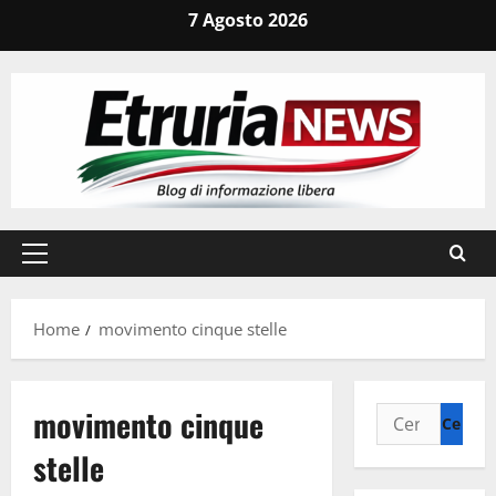
Vai
7 Agosto 2026
al
contenuto
Menu
principale
Home
movimento cinque stelle
movimento cinque
Ricerca
per:
stelle