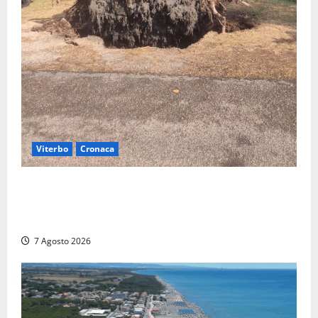
Viterbo
Cronaca
Gradoli – Il maltempo devastata il lungolago: alberi
giganteschi abbattuti e auto distrutte. Sfiorata la
tragedia (FOTO)
7 Agosto 2026