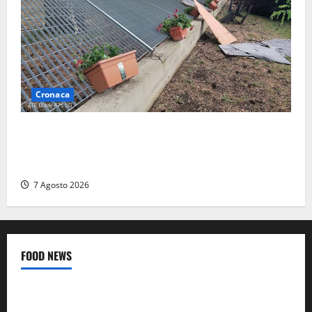
Cronaca
Maltempo – Tromba d’aria e forti temporali tra
Civita Castellana e Corchiano: alberi sulle strade,
danni e tanta paura (FOTO)
7 Agosto 2026
FOOD NEWS
Food News
Viterbo
A Castiglione in Teverina la 41esima festa del Vino: cantine