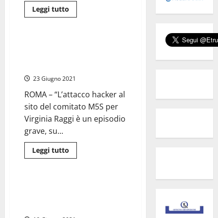
Leggi
Leggi tutto
di
Attualità
più
su
Rousseau,
De
Roma – M5S: Attacco hacker a
Vito
sito comitato M5 Stelle per
(M5S):
“Grillo
Raggi, episodio grave
riporta
Rousseau
23 Giugno 2021
al
centro
ROMA – “L’attacco hacker al
della
piazza”
sito del comitato M5S per
Virginia Raggi è un episodio
grave, su...
Leggi
Leggi tutto
di
Attualità
più
su
Roma
–
M5S Lazio: “Solidarietà a Valeria
M5S:
Ciarambino per le minacce
Attacco
hacker
ricevute”
a
sito