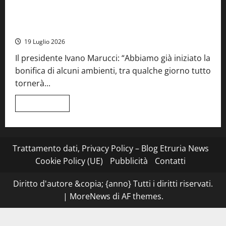
su
Stecca
x
Montefiascone – I NAS dei carabinieri chiudono la Cantina
Esterina:
Sociale: gravi carenze igieniche
una
serata
19 Luglio 2026
a
quattro
Il presidente Ivano Marucci: “Abbiamo già iniziato la
mani
tra
bonifica di alcuni ambienti, tra qualche giorno tutto
Roma
e
tornerà...
il
mare
di
Leggi
Leggi tutto
Civitavecchia
di
più
su
Montefiascone
–
I
Trattamento dati, Privacy Policy – Blog Etruria News
NAS
dei
Cookie Policy (UE)
Pubblicità
Contatti
carabinieri
chiudono
la
Diritto d'autore &copia; {anno} Tutti i diritti riservati.
Cantina
Sociale:
|
MoreNews
di AF themes.
gravi
carenze
igieniche