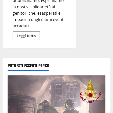
pubblichiamo: Esprimiamo
la nostra solidarietà ai
genitori che, esasperati e
impauriti dagli ultimi eventi
accaduti,...
Leggi
Leggi tutto
di
più
su
Vetralla
–
M5S:
“Esprimiamo
la
POTRESTI ESSERTI PERSO
nostra
solidarietà
ai
genitori
esasperati”