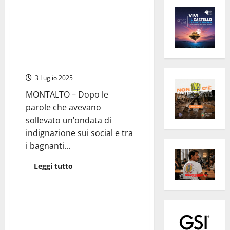
Viterbo
Cronaca
Montalto – “Nulla cosmico,
crateri e bugie”: il M5S accusa
la giunta Socciarelli di aver
abbandonato la Marina
3 Luglio 2025
MONTALTO – Dopo le
parole che avevano
sollevato un’ondata di
indignazione sui social e tra
i bagnanti...
Leggi
Leggi tutto
di
Attualità
Politica
più
su
Montalto
–
Viterbo – M5S, Erbetti annuncia
“Nulla
la nascita del gruppo
cosmico,
crateri
territoriale “ufficialmente