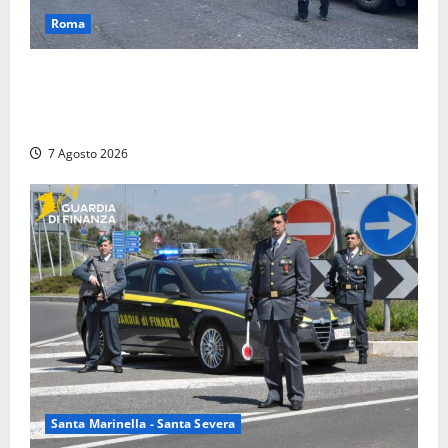
Roma
Blitz antidroga sul litorale romano: 9 arresti e 14
denunce. In campo anche i paracadutisti in assetto
da guerra (FOTO)
7 Agosto 2026
Santa Marinella - Santa Severa