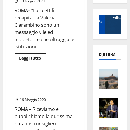
18 Giugno 2021
comitato
M5
ROMA– “I proiettili
Stelle
per
recapitati a Valeria
Raggi,
episodio
Ciarambino sono un
grave
messaggio vile ed
inquietante che oltraggia le
istituzioni...
CULTURA
Leggi
Leggi tutto
di
Politica
più
su
Vite
M5S
–
Lazio:
Regione Lazio – Consiglieri del
“Solidarietà
L’Un
M5S dichiarano: “Mai con il PD
a
Valeria
di Zingaretti”
ampl
Ciarambino
per
Saba
la
16 Maggio 2020
le
–
minacce
No
ROMA – Riceviamo e
ricevute”
Pian
Tax
pubblichiamo la durissima
apre
Area
nota del consigliere
Vite
la
sogl