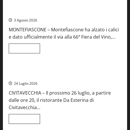
Birre
Preziose,
Montefiascone brinda alla sua Fiera del Vino: inaugurazione
aperte
da record per la 66ª edizione
le
iscrizioni
3 Agosto 2026
al
Concorso
MONTEFIASCONE – Montefiascone ha alzato i calici
regionale
del
e dato ufficialmente il via alla 66ª Fiera del Vino,...
Lazio
Leggi
Leggi tutto
di
Food News
più
su
Montefiascone
brinda
Stecca x Esterina: una serata a quattro mani tra Roma e il
alla
mare di Civitavecchia
sua
Fiera
24 Luglio 2026
del
Vino:
CIVITAVECCHIA – Il prossimo 26 luglio, a partire
inaugurazione
da
dalle ore 20, il ristorante Da Esterina di
record
per
Civitavecchia...
la
66ª
edizione
Leggi
Leggi tutto
di
Cronaca
Food News
Viterbo
più