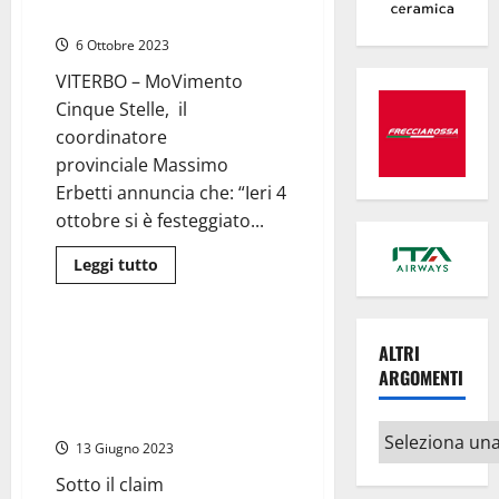
e
riconosciuto”
bugie”:
il
6 Ottobre 2023
M5S
accusa
la
VITERBO – MoVimento
giunta
Cinque Stelle, il
Socciarelli
di
coordinatore
aver
abbandonato
provinciale Massimo
la
Marina
Erbetti annuncia che: “Ieri 4
ottobre si è festeggiato...
Leggi
Leggi tutto
di
Politica
più
su
Viterbo
–
Viterbo – Erbetti (M5S) invita
ALTRI
M5S,
tutti a Roma per sconfiggere il
Erbetti
ARGOMENTI
annuncia
precariato e reinserire il
la
reddito di cittadinanza
nascita
Altri
del
13 Giugno 2023
gruppo
argomenti
territoriale
“ufficialmente
Sotto il claim
riconosciuto”