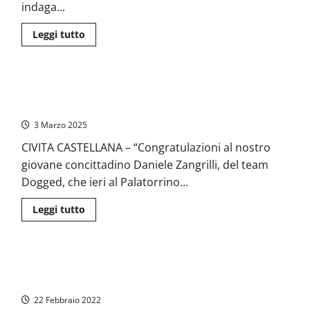
l’allenamento
indaga...
di
Muay
Thai
Leggi
Leggi tutto
di
più
su
Roma
–
Arti marziali – Il civitonico Daniele Zangrilli è campione
Tragedia
durante
italiano di muay thai
l’allenamento
di
3 Marzo 2025
muay
thai,
CIVITA CASTELLANA – “Congratulazioni al nostro
40enne
perde
giovane concittadino Daniele Zangrilli, del team
la
vita:
Dogged, che ieri al Palatorrino...
aperta
un’inchiesta
Leggi
Leggi tutto
di
più
su
Arti
marziali
Viterbo – Muay Thai, Sveva Melillo di Acilia, in partenza per i
–
Il
Mondiali Wmc
civitonico
Daniele
22 Febbraio 2022
Zangrilli