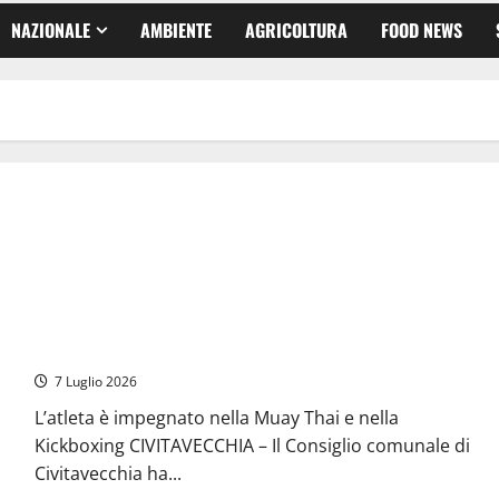
NAZIONALE
AMBIENTE
AGRICOLTURA
FOOD NEWS
Arti Marziali – Civitavecchia celebra Emanuele Feoli,
riconoscimento del consiglio comunale per i successi sportivi
7 Luglio 2026
L’atleta è impegnato nella Muay Thai e nella
Kickboxing CIVITAVECCHIA – Il Consiglio comunale di
Civitavecchia ha...