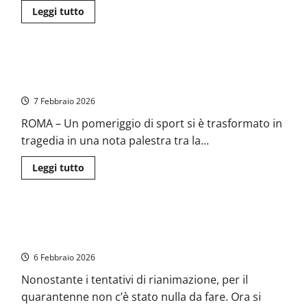
Leggi
Leggi tutto
di
più
su
Arti
Marziali
Tragedia sul ring a Roma Nord: muore a 40 anni durante
–
Civitavecchia
l’allenamento di Muay Thai
celebra
Emanuele
7 Febbraio 2026
Feoli,
riconoscimento
ROMA – Un pomeriggio di sport si è trasformato in
del
consiglio
tragedia in una nota palestra tra la...
comunale
per
i
Leggi
Leggi tutto
successi
di
sportivi
più
su
Tragedia
sul
Roma – Tragedia durante l’allenamento di muay thai, 40enne
ring
a
perde la vita: aperta un’inchiesta
Roma
Nord:
6 Febbraio 2026
muore
a
Nonostante i tentativi di rianimazione, per il
40
anni
quarantenne non c’è stato nulla da fare. Ora si
durante