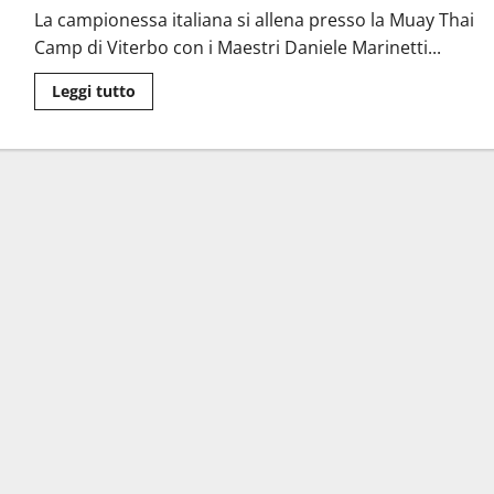
è
La campionessa italiana si allena presso la Muay Thai
campione
italiano
Camp di Viterbo con i Maestri Daniele Marinetti...
di
muay
thai
Leggi
Leggi tutto
di
più
su
Viterbo
–
Muay
Thai,
Sveva
Melillo
di
Acilia,
in
partenza
per
i
Mondiali
Wmc