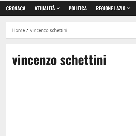
CRONACA
ATTUALITÀ
POLITICA
REGIONE LAZIO
Home
vincenzo schettini
vincenzo schettini
Ambiente
Latina
Regione Lazio
Sport