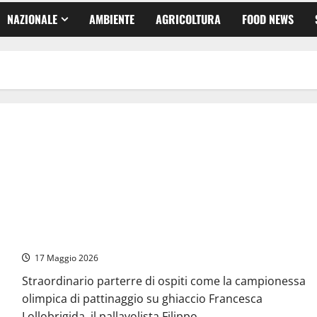
NAZIONALE
AMBIENTE
AGRICOLTURA
FOOD NEWS
Aprilia – Eco Sport Day 2026: Quando la gestione ambientale
diventa amore per il territorio. Il modello vincente di RIDA
Ambiente
17 Maggio 2026
Straordinario parterre di ospiti come la campionessa
olimpica di pattinaggio su ghiaccio Francesca
Lollobrigida, il pallavolista Filippo...