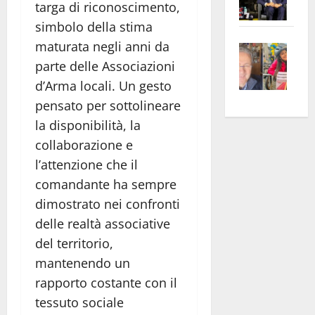
targa di riconoscimento,
Pian
Tax
simbolo della stima
apre
Area
maturata negli anni da
Vite
la
sogl
–
parte delle Associazioni
rass
Isee
A
atte
a
d’Arma locali. Un gesto
Omb
anc
26mi
pensato per sottolineare
Fest
Cont
euro
la disponibilità, la
Fron
Vald
per
collaborazione e
e
e
l’an
l’attenzione che il
Gabb
Zang
acca
comandante ha sempre
vis
202
dimostrato nei confronti
a
delle realtà associative
vis
del territorio,
mantenendo un
rapporto costante con il
tessuto sociale