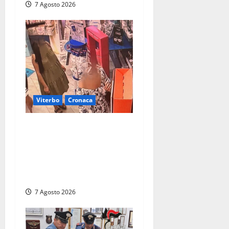
7 Agosto 2026
Viterbo
Cronaca
Svaligiano una farmacia a
Viterbo davanti alle
telecamere, poi commettono
altri furti a Orte: è caccia a
due donne
7 Agosto 2026