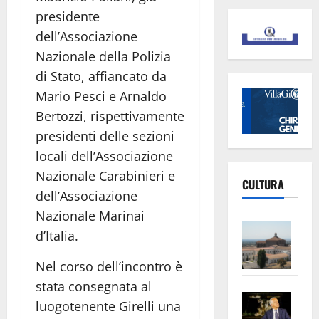
presidente
dell’Associazione
Nazionale della Polizia
di Stato, affiancato da
Mario Pesci e Arnaldo
Bertozzi, rispettivamente
presidenti delle sezioni
locali dell’Associazione
Nazionale Carabinieri e
CULTURA
dell’Associazione
Nazionale Marinai
Vite
d’Italia.
–
L’Un
Nel corso dell’incontro è
ampl
stata consegnata al
Saba
la
luogotenente Girelli una
–
No