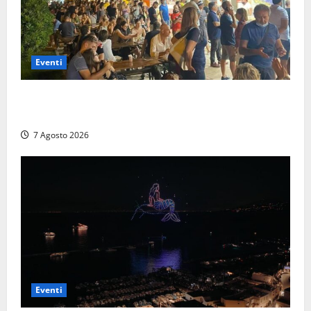
Eventi
A Civitavecchia quindici giorni di pesce “in strada”
con Il Padellone
7 Agosto 2026
Eventi