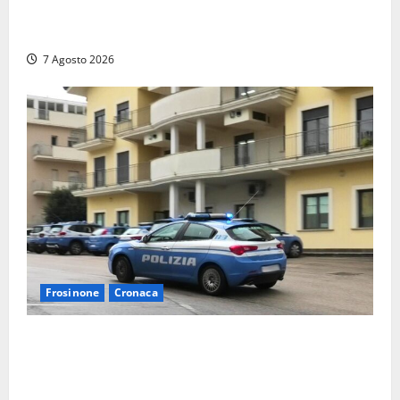
allarga ancora: ufficiale l’ingresso di Giorgio
Ceccarelli dopo Emanuela Turri
7 Agosto 2026
Frosinone
Cronaca
Auto sospetta fermata dalla Polizia a Cassino:
denunciato un 19enne trovato con un coltello a
serramanico