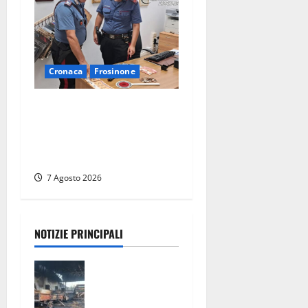
Cronaca
Frosinone
Assalto armato al Conad di
Ceccano: lo schianto in
camper e l’arresto lampo a
Frosinone
7 Agosto 2026
NOTIZIE PRINCIPALI
Strage di
bestiame in
un