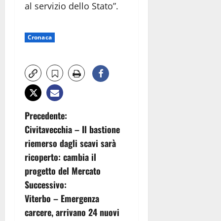
al servizio dello Stato”.
Cronaca
N
Precedente:
Civitavecchia – Il bastione
a
riemerso dagli scavi sarà
v
ricoperto: cambia il
progetto del Mercato
i
Successivo:
g
Viterbo – Emergenza
carcere, arrivano 24 nuovi