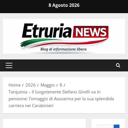
Vai
8 Agosto 2026
al
contenuto
Menu
principale
Home
2026
Maggio
8
Tarquinia – Il luogotenente Stefano Girelli va in
pensione: l’omaggio di Assoarma per la sua splendida
carriera nei Carabinieri
Ricerca