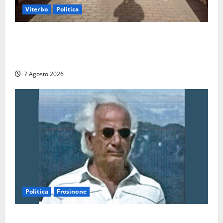
Viterbo
Politica
Ascensori chiusi durante la Fiera del Vino a
Montefiascone: volano stracci tra Manzi, Paolini e De
Santis “in diretta” social
7 Agosto 2026
Politica
Frosinone
Verso le elezioni di Frosinone, il Polo Civico si