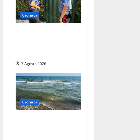
Cronaca
Aggredisce il padre con un
coltello perché non gli dà i
soldi, arrestato a Fregene
ragazzo di 26 anni
7 Agosto 2026
Cronaca
Montalto Marina, schiuma e
acqua colorata in mare:
Arpa Lazio fa chiarezza