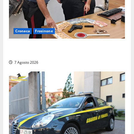
Cronaca
Frosinone
Assalto armato al Conad di Ceccano: lo schianto in
camper e l’arresto lampo a Frosinone
7 Agosto 2026