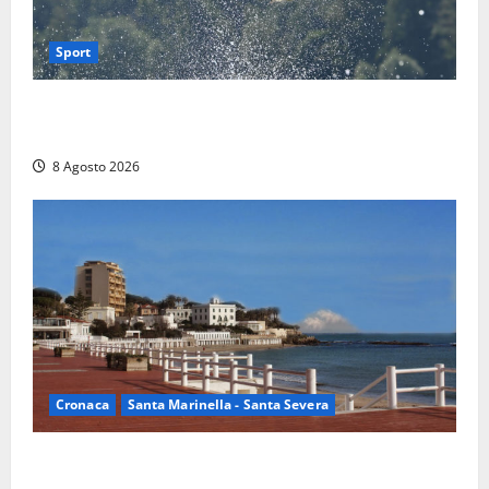
Sport
Rieti – Mondiali di Wakeboard 2026, Noa Gualtieri è
campione del mondo Under 14
8 Agosto 2026
Cronaca
Santa Marinella - Santa Severa
Furti delle chiavi di casa nelle auto, l’allarme arriva