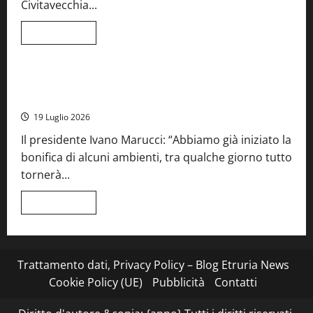
Civitavecchia...
la
66ª
edizione
Leggi
Leggi tutto
di
Cronaca
Food News
Viterbo
più
su
Stecca
x
Montefiascone – I NAS dei carabinieri chiudono la Cantina
Esterina:
Sociale: gravi carenze igieniche
una
serata
19 Luglio 2026
a
quattro
Il presidente Ivano Marucci: “Abbiamo già iniziato la
mani
tra
bonifica di alcuni ambienti, tra qualche giorno tutto
Roma
e
tornerà...
il
mare
di
Leggi
Leggi tutto
Civitavecchia
di
più
su
Montefiascone
–
I
Trattamento dati, Privacy Policy – Blog Etruria News
NAS
dei
Cookie Policy (UE)
Pubblicità
Contatti
carabinieri
chiudono
la