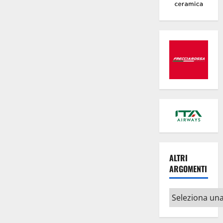
appuntamenti
estivi
ALTRI
ARGOMENTI
Altri
argomenti