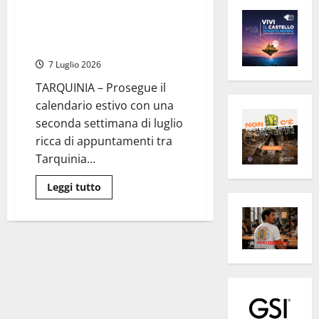
Tarquinia – Festa del
Cacciatore, beach party e
storia: gli appuntamenti estivi
7 Luglio 2026
TARQUINIA – Prosegue il
calendario estivo con una
seconda settimana di luglio
ricca di appuntamenti tra
Tarquinia...
Leggi
Leggi tutto
di
più
su
Tarquinia
–
Festa
del
Cacciatore,
beach
party
e
storia:
gli