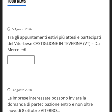
FOOD NEWS
Food News
Viterbo
A Castiglione in Teverina la 41esima festa del Vino: cantine
aperte, musica e spettacolo
5 Agosto 2026
Tra gli appuntamenti estivi più attesi e partecipati
del Viterbese CASTIGLIONE IN TEVERINA (VT) – Da
Mercoledì...
Leggi
Leggi tutto
di
Food News
più
su
A
Castiglione
Birre Preziose, aperte le iscrizioni al Concorso regionale
in
del Lazio
Teverina
la
3 Agosto 2026
41esima
festa
Le imprese interessate possono inviare la
del
Vino:
domanda di partecipazione entro e non oltre
cantine
aperte,
giovedì 8 ottobre VITERBO...
musica