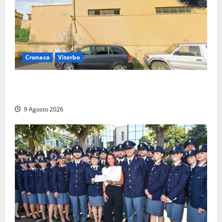
Cronaca
Viterbo
Morte della 23enne Benedetta all’ex consorzio
agrario, fatale il “festino” del compleanno
9 Agosto 2026