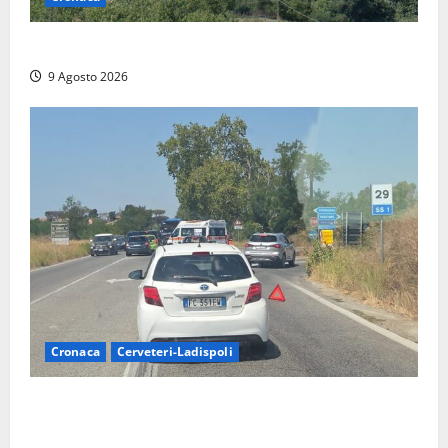
Scossa di terremoto nell’alta Tuscia
9 Agosto 2026
Cronaca
Cerveteri-Ladispoli
Grave incidente sull’Aurelia tra Ladispoli e
Torrimpietra, corsia per Civitavecchia bloccata per