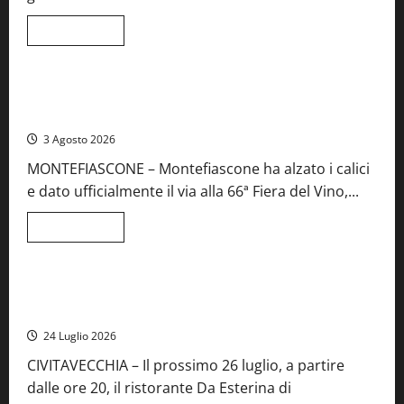
e
spettacolo
Leggi
Leggi tutto
di
Viterbo
Food News
più
su
Birre
Preziose,
Montefiascone brinda alla sua Fiera del Vino: inaugurazione
aperte
da record per la 66ª edizione
le
iscrizioni
3 Agosto 2026
al
Concorso
MONTEFIASCONE – Montefiascone ha alzato i calici
regionale
del
e dato ufficialmente il via alla 66ª Fiera del Vino,...
Lazio
Leggi
Leggi tutto
di
Food News
più
su
Montefiascone
brinda
Stecca x Esterina: una serata a quattro mani tra Roma e il
alla
mare di Civitavecchia
sua
Fiera
24 Luglio 2026
del
Vino:
CIVITAVECCHIA – Il prossimo 26 luglio, a partire
inaugurazione
da
dalle ore 20, il ristorante Da Esterina di
record
per