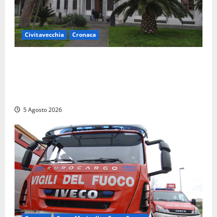
Civitavecchia
Cronaca
Fratelli d’Italia Civitavecchia: “Precedente
gravissimo. Sindaco e Presidente del Consiglio
calpestano diritti dell’opposizione. Piena solidarietà
a Frascarelli”
5 Agosto 2026