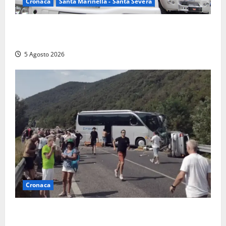
Cronaca
Santa Marinella - Santa Severa
Santa Marinella – Fiamme alla Quartaccia, scattano i
soccorsi: intervento dei Vigili del fuoco
5 Agosto 2026
Cronaca
Incidente Terni-Rieti, deceduto questa mattina un
altro turista che si trovava sul Pullman, la moglie