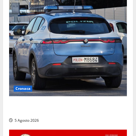
Cronaca
Civitavecchia, intrusione notturna nella nuova sede
della Asl Roma 4: uffici messi a soqquadro
5 Agosto 2026