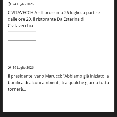
Fiera
24 Luglio 2026
del
Vino:
CIVITAVECCHIA – Il prossimo 26 luglio, a partire
inaugurazione
da
dalle ore 20, il ristorante Da Esterina di
record
per
Civitavecchia...
la
66ª
edizione
Leggi
Leggi tutto
di
Cronaca
Food News
Viterbo
più
su
Stecca
x
Montefiascone – I NAS dei carabinieri chiudono la Cantina
Esterina:
Sociale: gravi carenze igieniche
una
serata
19 Luglio 2026
a
quattro
Il presidente Ivano Marucci: “Abbiamo già iniziato la
mani
tra
bonifica di alcuni ambienti, tra qualche giorno tutto
Roma
e
tornerà...
il
mare
di
Leggi
Leggi tutto
Civitavecchia
di
più
su
Montefiascone