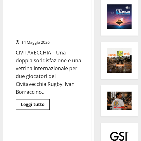
Civitavecchia Rugby –
Esperienza internazionale per
Borraccino e Cioffi: i due
giocatori indossano la maglia
della Nazionale
14 Maggio 2026
CIVITAVECCHIA – Una
doppia soddisfazione e una
vetrina internazionale per
due giocatori del
Civitavecchia Rugby: Ivan
Borraccino...
Leggi
Leggi tutto
di
Sport
Civitavecchia
più
su
Civitavecchia
Rugby
Rugby – Torneo Corsica Sevens:
–
con l’ItalSeven ci sarà anche
Esperienza
internazionale