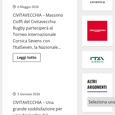
Massimo Cioffi del Crc
per
Borraccino
6 Maggio 2026
e
Cioffi:
CIVITAVECCHIA – Massimo
i
due
Cioffi del Civitavecchia
giocatori
indossano
Rugby parteciperà al
la
Torneo internazionale
maglia
della
Corsica Sevens con
Nazionale
l’ItalSeven, la Nazionale...
Leggi
Leggi tutto
di
Sport
Civitavecchia
più
su
Rugby
–
Rugby – Civitavecchia, Massimo
Torneo
ALTRI
Cioffi in Nazionale per il raduno
Corsica
Sevens:
ARGOMENTI
dell’ItalSeven
con
l’ItalSeven
5 Gennaio 2026
ci
Altri
sarà
CIVITAVECCHIA – Una
anche
argomenti
Massimo
grande soddisfazione per
Cioffi
del