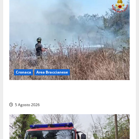
Cronaca
Area Braccianese
Vasto incendio ad Anguillara, fiamme vicino alle
abitazioni: mobilitati i Vigili del fuoco
5 Agosto 2026