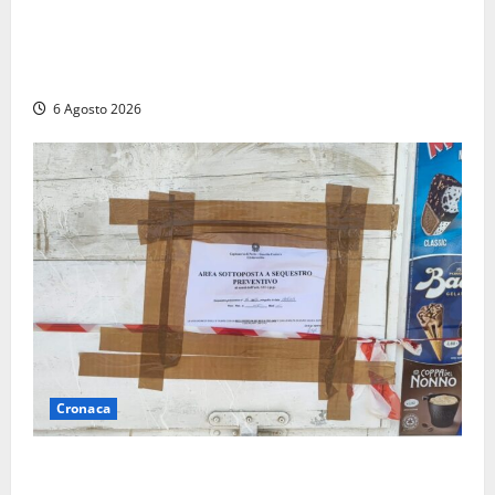
Nucleare: il Parlamento amplia il perimetro delle
attività di Sogin. Dopo il reattore RTS-1 del Cisam
anche il covertitore Euracos di Pavia
6 Agosto 2026
Cronaca
Tarquinia – Sant’Agostino, il Comune chiude un
chiosco dello stabilimento “La Scogliera”