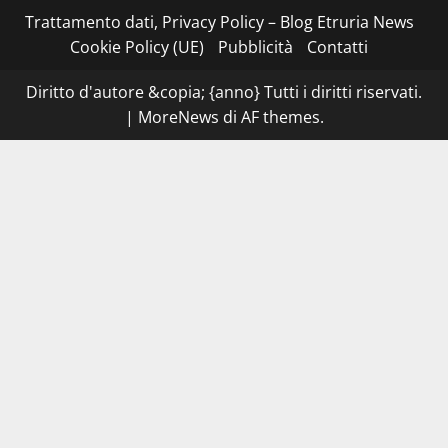
–
I
Trattamento dati, Privacy Policy – Blog Etruria News
NAS
dei
Cookie Policy (UE)
Pubblicità
Contatti
carabinieri
chiudono
la
Diritto d'autore &copia; {anno} Tutti i diritti riservati.
Cantina
Sociale:
|
MoreNews
di AF themes.
gravi
carenze
igieniche