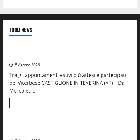
FOOD NEWS
Food News
Viterbo
A Castiglione in Teverina la 41esima festa del Vino: cantine
aperte, musica e spettacolo
5 Agosto 2026
Tra gli appuntamenti estivi più attesi e partecipati
del Viterbese CASTIGLIONE IN TEVERINA (VT) – Da
Mercoledì...
Leggi
Leggi tutto
di
Food News
più
su
A
Castiglione
Birre Preziose, aperte le iscrizioni al Concorso regionale
in
del Lazio
Teverina
la