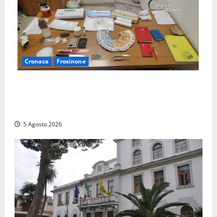
Cronaca
Frosinone
(FOTO) Frosinone, il ‘fiume del crack’: conquistato
sul Cosa il fortino della droga, 4 arresti…
multietnici
5 Agosto 2026