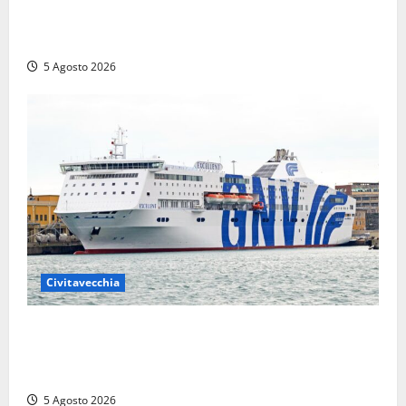
prossime Comunali: entra la dottoressa Emanuela
Turri
5 Agosto 2026
Civitavecchia
Civitavecchia – Da GNV nuova tratta di traghetti per
l’Algeria, a bordo: cucina halal e sala dedicata alla
preghiera
5 Agosto 2026