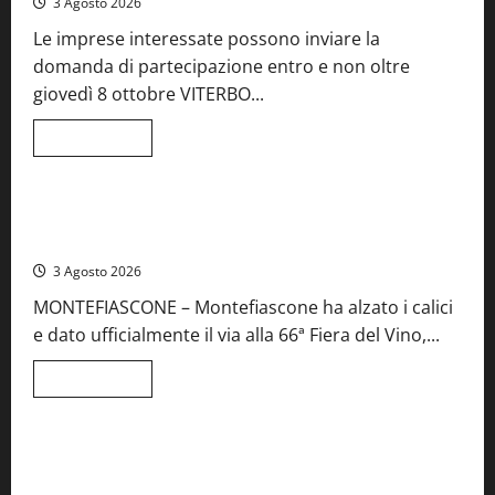
3 Agosto 2026
41esima
festa
Le imprese interessate possono inviare la
del
Vino:
domanda di partecipazione entro e non oltre
cantine
aperte,
giovedì 8 ottobre VITERBO...
musica
e
spettacolo
Leggi
Leggi tutto
di
Viterbo
Food News
più
su
Birre
Preziose,
Montefiascone brinda alla sua Fiera del Vino: inaugurazione
aperte
da record per la 66ª edizione
le
iscrizioni
3 Agosto 2026
al
Concorso
MONTEFIASCONE – Montefiascone ha alzato i calici
regionale
del
e dato ufficialmente il via alla 66ª Fiera del Vino,...
Lazio
Leggi
Leggi tutto
di
Food News
più
su
Montefiascone
brinda
Stecca x Esterina: una serata a quattro mani tra Roma e il
alla
mare di Civitavecchia
sua