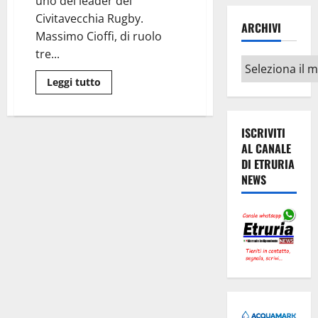
uno dei leader del
Crc
Civitavecchia Rugby.
ARCHIVI
Massimo Cioffi, di ruolo
tre...
Archivi
Leggi
Leggi tutto
di
più
su
Rugby
ISCRIVITI
–
Civitavecchia,
AL CANALE
Massimo
Cioffi
DI ETRURIA
in
NEWS
Nazionale
per
il
raduno
dell’ItalSeven