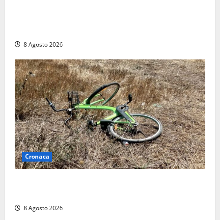
“Cgil volta le spalle a La Russa e Sberna” a
Marcinelle, Meloni: “Gesto vergognoso”. Landini
replica: “Falso”
8 Agosto 2026
Cronaca
Allarme biciclette a Montalto Marina: «Furti
ovunque, ormai sembra un bike sharing illegale»
8 Agosto 2026