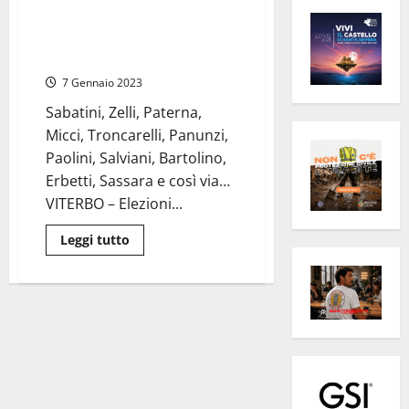
Elezioni regionali, la “carica” dei
viterbesi alla conquista di un
seggio alla Pisana
7 Gennaio 2023
Sabatini, Zelli, Paterna,
Micci, Troncarelli, Panunzi,
Paolini, Salviani, Bartolino,
Erbetti, Sassara e così via…
VITERBO – Elezioni...
Leggi
Leggi tutto
di
più
su
Elezioni
regionali,
la
“carica”
dei
viterbesi
alla
conquista
di
un