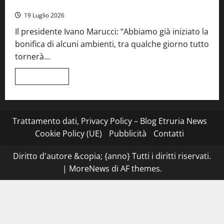
Sociale: gravi carenze igieniche
una
serata
19 Luglio 2026
a
quattro
Il presidente Ivano Marucci: “Abbiamo già iniziato la
mani
tra
bonifica di alcuni ambienti, tra qualche giorno tutto
Roma
e
tornerà...
il
mare
di
Leggi
Leggi tutto
Civitavecchia
di
più
su
Montefiascone
–
I
Trattamento dati, Privacy Policy – Blog Etruria News
NAS
dei
Cookie Policy (UE)
Pubblicità
Contatti
carabinieri
chiudono
la
Diritto d'autore &copia; {anno} Tutti i diritti riservati.
Cantina
Sociale:
|
MoreNews
di AF themes.
gravi
carenze
igieniche