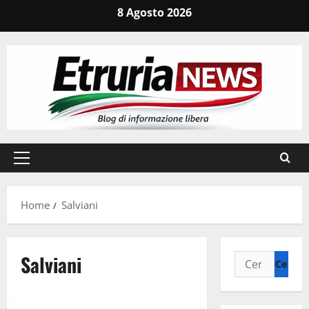
Vai
8 Agosto 2026
al
contenuto
Menu
principale
Home
Salviani
Salviani
Ricerca
per:
Politica