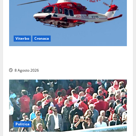
Viterbo
Cronaca
Scattano le ricerche per un piccolo elicottero
precipitato a Sutri: era un falso allarme
8 Agosto 2026
Politica