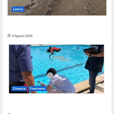
Latina
Latina, 1,1 milioni contro l’erosione: interventi anche
a Rio Martino e Foce Verde
8 Agosto 2026
Cronaca
Frosinone
Irregolarità in una piscina di Roccasecca: scattano
la sospensione e una pesante multa