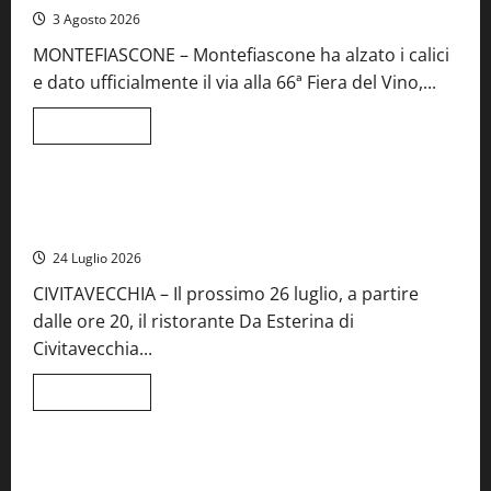
iscrizioni
3 Agosto 2026
al
Concorso
MONTEFIASCONE – Montefiascone ha alzato i calici
regionale
del
e dato ufficialmente il via alla 66ª Fiera del Vino,...
Lazio
Leggi
Leggi tutto
di
Food News
più
su
Montefiascone
brinda
Stecca x Esterina: una serata a quattro mani tra Roma e il
alla
mare di Civitavecchia
sua
Fiera
24 Luglio 2026
del
Vino:
CIVITAVECCHIA – Il prossimo 26 luglio, a partire
inaugurazione
da
dalle ore 20, il ristorante Da Esterina di
record
per
Civitavecchia...
la
66ª
edizione
Leggi
Leggi tutto
di
Cronaca
Food News
Viterbo
più
su
Stecca
x
Montefiascone – I NAS dei carabinieri chiudono la Cantina
Esterina: