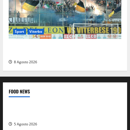
Sport
Viterbo
La Viterbese riparte dalla Serie D: tre amichevoli a
Chianciano, poi il debutto in Coppa Italia con l’Anzio
8 Agosto 2026
FOOD NEWS
Food News
Viterbo
A Castiglione in Teverina la 41esima festa del Vino: cantine
aperte, musica e spettacolo
5 Agosto 2026