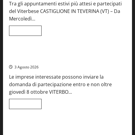
Tra gli appuntamenti estivi più attesi e partecipati
del Viterbese CASTIGLIONE IN TEVERINA (VT) – Da
Mercoledì...
Leggi
Leggi tutto
di
Food News
più
su
A
Castiglione
Birre Preziose, aperte le iscrizioni al Concorso regionale
in
del Lazio
Teverina
la
3 Agosto 2026
41esima
festa
Le imprese interessate possono inviare la
del
Vino:
domanda di partecipazione entro e non oltre
cantine
aperte,
giovedì 8 ottobre VITERBO...
musica
e
spettacolo
Leggi
Leggi tutto
di
Viterbo
Food News
più
su
Birre
Preziose,
Montefiascone brinda alla sua Fiera del Vino: inaugurazione
aperte
da record per la 66ª edizione
le