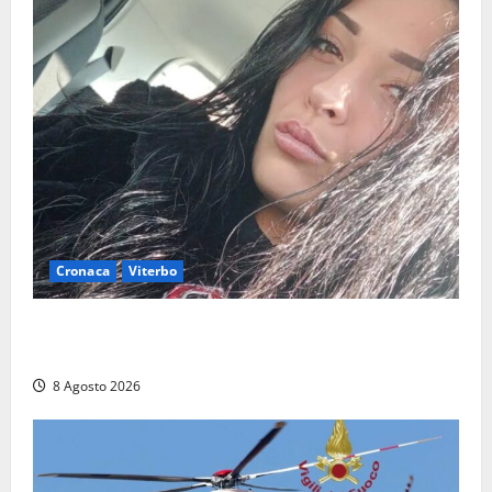
Cronaca
Viterbo
Aveva compiuto 23 anni ieri: Benedetta trovata
morta nell’ex Consorzio agrario
8 Agosto 2026