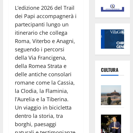
L’edizione 2026 del Trail
dei Papi accompagnerà i
partecipanti lungo un
itinerario che collega
Roma, Viterbo e Anagni,
seguendo i percorsi
della Via Francigena,
della Romea Strata e
CULTURA
delle antiche consolari
romane come la Cassia,
Vite
la Clodia, la Flaminia,
–
l’Aurelia e la Tiberina.
L’Un
Un viaggio in bicicletta
ampl
dentro la storia, tra
Saba
la
borghi, paesaggi
–
No
Pian
Tax
naturali e testimonianze