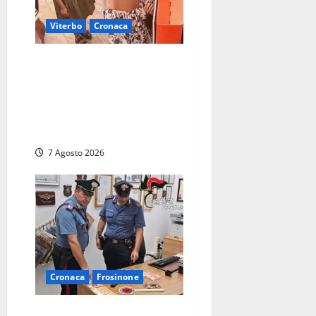
Viterbo
Cronaca
Svaligiano una farmacia a
Viterbo davanti alle
telecamere, poi commettono
altri furti a Orte: è caccia a
due donne
7 Agosto 2026
Cronaca
Frosinone
Assalto armato al Conad di