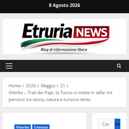
Vai
8 Agosto 2026
al
contenuto
Menu
principale
Home
2026
Maggio
21
Viterbo – Trail dei Papi, la Tuscia si mette in sella: tre
percorsi tra storia, natura e turismo lento
Ricerca
Viterbo
Cronaca