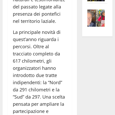
apre
Area
del passato legate alla
Vite
la
sogl
presenza dei pontefici
–
rass
Isee
nel territorio laziale.
A
atte
a
Omb
anc
26mi
La principale novità di
Fest
Cont
euro
quest’anno riguarda i
Fron
Vald
per
percorsi. Oltre al
e
e
l’an
tracciato completo da
Gabb
Zang
acca
617 chilometri, gli
vis
202
organizzatori hanno
a
introdotto due tratte
vis
indipendenti: la “Nord”
da 291 chilometri e la
“Sud” da 297. Una scelta
pensata per ampliare la
partecipazione e