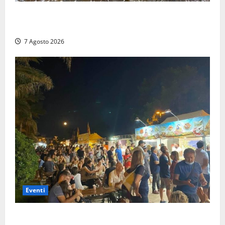
Montalto Marina, schiuma e acqua colorata in mare:
Arpa Lazio fa chiarezza
7 Agosto 2026
Eventi
A Civitavecchia quindici giorni di pesce “in strada”