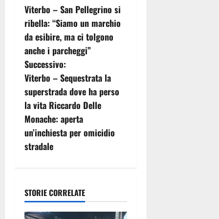
Viterbo – San Pellegrino si
a
ribella: “Siamo un marchio
v
da esibire, ma ci tolgono
anche i parcheggi”
i
Successivo:
g
Viterbo – Sequestrata la
superstrada dove ha perso
a
la vita Riccardo Delle
z
Monache: aperta
un’inchiesta per omicidio
i
stradale
o
n
STORIE CORRELATE
e