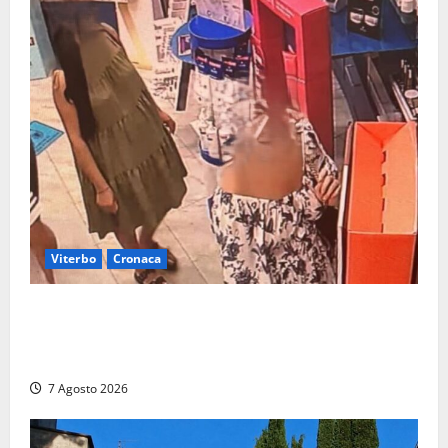
Viterbo
Cronaca
Svaligiano una farmacia a Viterbo davanti alle
telecamere, poi commettono altri furti a Orte: è
caccia a due donne
7 Agosto 2026