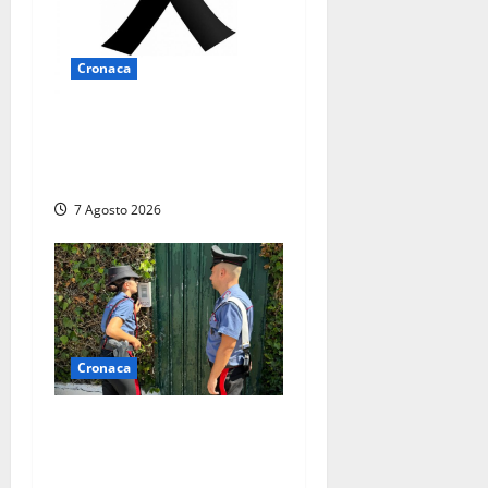
Cronaca
Lutto a Viterbo: è morto
Massimo Maggini, una vita
tra politica e giornalismo
7 Agosto 2026
Cronaca
Aggredisce il padre con un
coltello perché non gli dà i
soldi, arrestato a Fregene