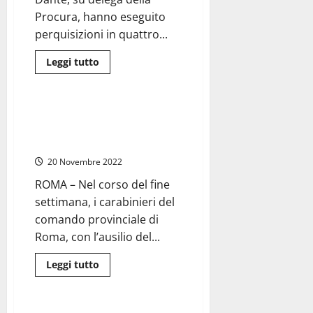
17
milioni
Procura, hanno eseguito
di
euro
perquisizioni in quattro...
Leggi
Leggi tutto
di
Cronaca
Roma
più
su
Massaggi
orientali
Roma – Controlli carabinieri nel
a
centro storico, 8 arresti e 3
luci
rosse,
denunce
arrestate
2
20 Novembre 2022
persone
ROMA – Nel corso del fine
settimana, i carabinieri del
comando provinciale di
Roma, con l’ausilio del...
Leggi
Leggi tutto
di
Cronaca
Roma
più
su
Roma
–