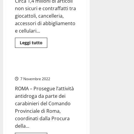
Circa 1,4 milioni di articoli
il
“metodo
non sicuri e contraffatti tra
calabrese”
giocattoli, cancelleria,
accessori di abbigliamento
e cellulari...
Leggi
Leggi tutto
di
Cronaca
Roma
più
su
Roma
–
Roma – Controlli antidroga, 17
Gdf
arresti in tre giorni
sequestrano
1,4
7 Novembre 2022
milioni
di
ROMA – Prosegue l’attività
articoli
cinesi
antidroga da parte dei
non
sicuri
carabinieri del Comando
Provinciale di Roma,
coordinati dalla Procura
della...