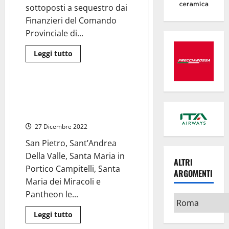
sottoposti a sequestro dai
Finanzieri del Comando
Provinciale di...
Leggi
Leggi tutto
di
Eventi
Roma
più
su
Roma
–
Roma – Al via il 29 dicembre i
Operazione
concerti delle festività nelle
“Natale
Sicuro”,
chiese “Rome New Year”
sequestrate
30milioni
27 Dicembre 2022
di
articoli
San Pietro, Sant’Andrea
illegali
Della Valle, Santa Maria in
ALTRI
Portico Campitelli, Santa
ARGOMENTI
Maria dei Miracoli e
Pantheon le...
Altri
argomenti
Leggi
Leggi tutto
di
Cronaca
Roma
più