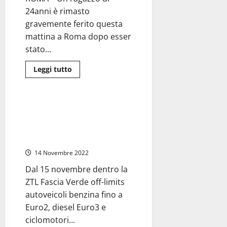
e
Salvini
24anni è rimasto
incontra
i
gravemente ferito questa
giornalisti
mattina a Roma dopo esser
ma
non
stato...
parla,
legge
Leggi
Leggi tutto
di
Roma
più
su
Roma
–
Roma verso nuove ZTL,
Sparatoria
Legambiente: “Rivoluzione
davanti
alla
positiva per la mobilità della
SNAI
Capitale”
della
Prenestina,
14 Novembre 2022
ferito
gravemente
un
Dal 15 novembre dentro la
24enne
ZTL Fascia Verde off-limits
autoveicoli benzina fino a
Euro2, diesel Euro3 e
ciclomotori...