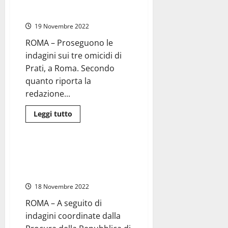
Omicidi di Roma, Quarto Grado:
Controlli
interrogato un pregiudicato
carabinieri
nel
19 Novembre 2022
centro
storico,
ROMA – Proseguono le
8
arresti
indagini sui tre omicidi di
e
3
Prati, a Roma. Secondo
denunce
quanto riporta la
redazione...
Leggi
Leggi tutto
di
Cronaca
Roma
più
su
Omicidi
di
Roma – Due arresti per usura,
Roma,
tentata estorsione e abusiva
Quarto
Grado:
attività finanziaria
interrogato
un
18 Novembre 2022
pregiudicato
ROMA – A seguito di
indagini coordinate dalla