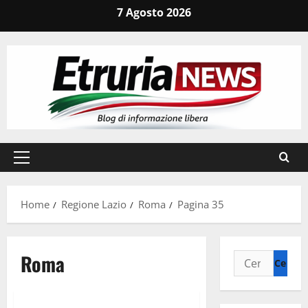
Vai
7 Agosto 2026
al
contenuto
Menu
principale
Home
Regione Lazio
Roma
Pagina 35
Roma
Ricerca
per:
Cronaca
Roma