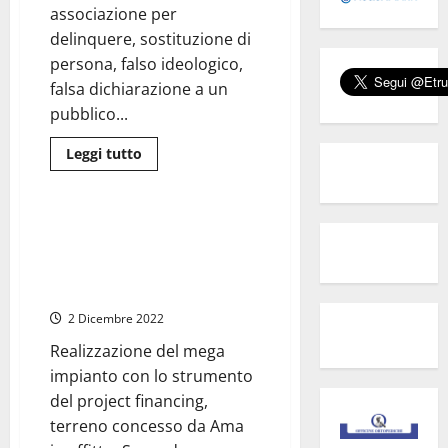
feriti
associazione per
delinquere, sostituzione di
persona, falso ideologico,
falsa dichiarazione a un
pubblico...
Leggi
Leggi tutto
di
Ambiente
Roma
più
su
Roma
–
Roma, termovalorizzatore a
‘Ladri
Santa Palomba. Gualtieri: “Così
di
case’:
finirà la vergogna dei rifiuti di
vendono
Roma in giro per l’Italia”
abitazioni
di
2 Dicembre 2022
proprietari
ignari.
Tre
Realizzazione del mega
arresti
impianto con lo strumento
del project financing,
terreno concesso da Ama