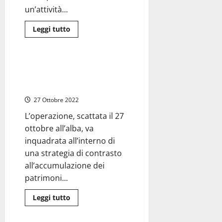
un’attività...
Cronaca
Frosinone
Leggi
Leggi tutto
di
Latina
Roma
più
su
Roma,
27
Frosinone – Sequestro di beni
milioni
per 10 milioni di euro a famiglia
di
evasione
di imprenditori dei rifiuti
fiscale
e
27 Ottobre 2022
20
mila
L’operazione, scattata il 27
lavoratori
irregolari:
ottobre all’alba, va
noto
imprenditore
inquadrata all’interno di
nei
una strategia di contrasto
guai
all’accumulazione dei
patrimoni...
Leggi
Leggi tutto
di
Cronaca
Roma
più
su