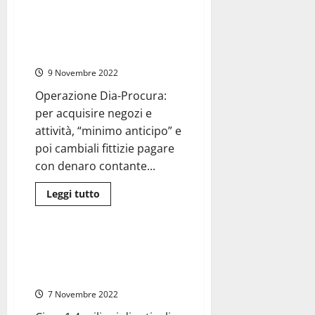
su
Regione
Lazio
Le mani della ‘ndrangheta su
–
Roma: 24 arresti. Scoperto il
De
Vito
“metodo calabrese”
(Fd’I):
“Vicina
9 Novembre 2022
ai
lavoratori
Operazione Dia-Procura:
del
trasporto
per acquisire negozi e
aereo
in
attività, “minimo anticipo” e
cassa
poi cambiali fittizie pagare
integrazione”
con denaro contante...
Leggi
Leggi tutto
di
Cronaca
Roma
più
su
Le
mani
Roma – Gdf sequestrano 1,4
della
milioni di articoli cinesi non
‘ndrangheta
su
sicuri
Roma:
24
7 Novembre 2022
arresti.
Scoperto