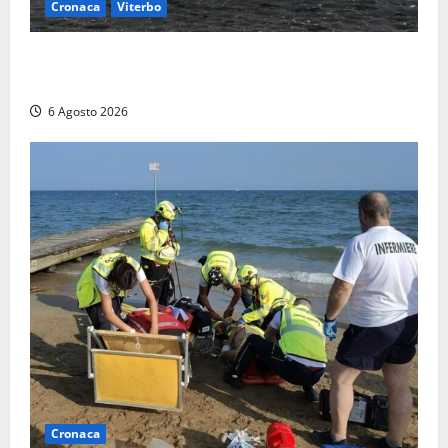
Cronaca
Viterbo
Imbarcazione si capovolge al Lago di Bolsena,
quattro persone messe in salvo dai vigili del fuoco
6 Agosto 2026
Cronaca