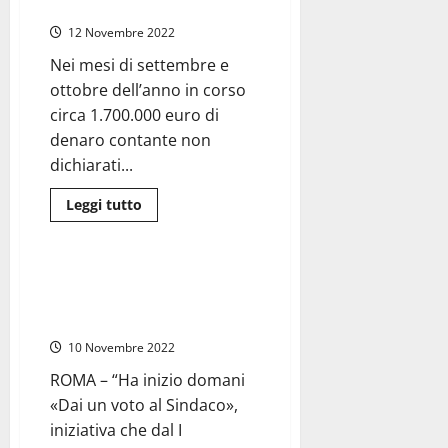
(VIDEO)
attivo
in
12 Novembre 2022
provincia,
allarme
dell’Antimafia
Nei mesi di settembre e
ottobre dell’anno in corso
circa 1.700.000 euro di
denaro contante non
dichiarati...
Leggi
Leggi tutto
di
Roma
Politica
più
su
Fiumicino
–
Roma – Giannini (Lega): “Dai un
Gdf
voto al sindaco”. Al via il tour
e
Dogane
nei Municipi
“intercettano”
quasi
10 Novembre 2022
2milioni
di
ROMA – “Ha inizio domani
euro
contante
«Dai un voto al Sindaco»,
non
dichiarato
iniziativa che dal I
(VIDEO)