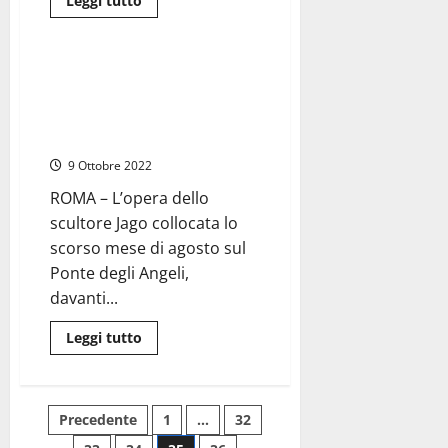
Leggi tutto
di
Cronaca
Roma
più
su
Roma,
investite
Roma, scultura di Jago contro il
da
razzismo distrutta dai vandali.
un
“pirata”
L’artista: «Mi dispiace per la
poi
Capitale»
rintracciato:
morte
9 Ottobre 2022
due
giovani
turiste
ROMA – L’opera dello
scultore Jago collocata lo
sull’A24.
Stavano
scorso mese di agosto sul
soccorrendo
un’automobilista
Ponte degli Angeli,
davanti...
Leggi
Leggi tutto
di
più
su
Roma,
scultura
Paginazione
Precedente
1
…
32
di
Jago