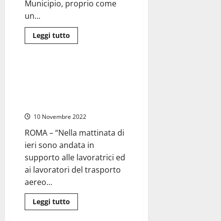
Municipio, proprio come
un...
Leggi
Leggi tutto
di
Nazionale
Roma
più
su
Roma
–
Regione Lazio – De Vito (Fd’I):
Giannini
“Vicina ai lavoratori del
(Lega):
“Dai
trasporto aereo in cassa
un
integrazione”
voto
al
10 Novembre 2022
sindaco”.
Al
via
ROMA – “Nella mattinata di
il
ieri sono andata in
tour
nei
supporto alle lavoratrici ed
Municipi
ai lavoratori del trasporto
aereo...
Leggi
Leggi tutto
di
Cronaca
Roma
più