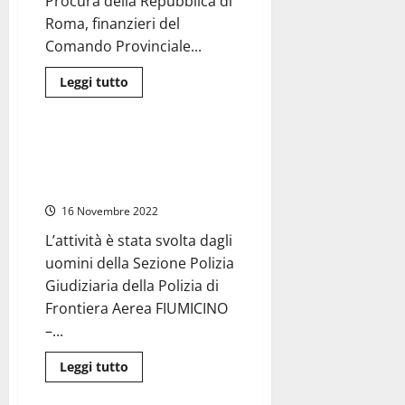
Procura della Repubblica di
Roma, finanzieri del
Comando Provinciale...
Leggi
Leggi tutto
di
Cronaca
Roma
più
su
Roma
–
Fiumicino- Droga dello stupro,
Due
mefedrone e cocaina: altri sette
arresti
per
arresti e 60 perquisizioni
usura,
tentata
16 Novembre 2022
estorsione
e
L’attività è stata svolta dagli
abusiva
attività
uomini della Sezione Polizia
finanziaria
Giudiziaria della Polizia di
Frontiera Aerea FIUMICINO
–...
Leggi
Leggi tutto
di
Attualità
Roma
più
su