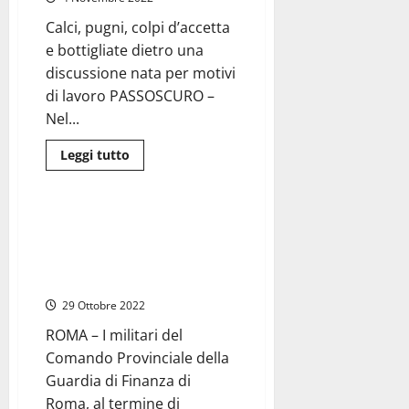
a
4
Calci, pugni, colpi d’accetta
anni
per
e bottigliate dietro una
l’ex
braccio
discussione nata per motivi
destro
di lavoro PASSOSCURO –
di
Raggi
Nel...
Leggi
Leggi tutto
di
Cronaca
Roma
più
su
Passoscuro
–
Roma, 27 milioni di evasione
Dietro
fiscale e 20 mila lavoratori
il
tentativo
irregolari: noto imprenditore
di
nei guai
omicidio
una
29 Ottobre 2022
lite
per
motivi
ROMA – I militari del
di
Comando Provinciale della
lavoro
Guardia di Finanza di
Roma, al termine di