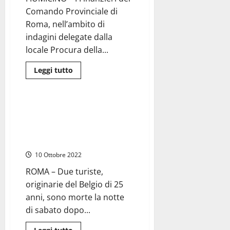
non
Comando Provinciale di
sicuri
Roma, nell’ambito di
indagini delegate dalla
locale Procura della...
Leggi
Leggi tutto
di
Cronaca
Roma
più
su
Fiumicino
–
Roma, investite da un “pirata”
Le
poi rintracciato: morte due
Fiamme
Gialle
giovani turiste ​sull’A24. Stavano
trovano
soccorrendo un’automobilista
magazzino
pieno
10 Ottobre 2022
di
merce
contraffatta
ROMA – Due turiste,
(VIDEO),
originarie del Belgio di 25
in
tre
anni, sono morte la notte
finiscono
in
di sabato dopo...
manette
Leggi