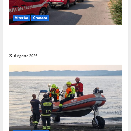
Viterbo
Cronaca
Viterbo, paura in via Murialdo: anziano minaccia di
lanciarsi dal settimo piano, salvato dai soccorritori
(FOTO)
6 Agosto 2026