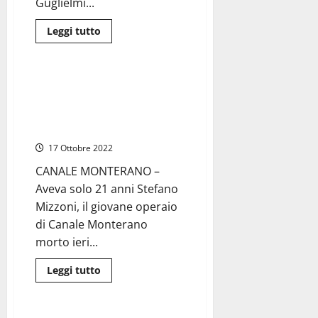
Guglielmi...
all’acquisizione
Leggi
Leggi tutto
di
Cronaca
Roma
più
su
Roma
–
Canale Monterano – La morte
I
sul lavoro del 21enne Stefano
100
anni
Mizzoni ha sconvolto l’intera
di
comunità
Damiano
Damiani
17 Ottobre 2022
festeggiati
al
Festival
CANALE MONTERANO –
del
Aveva solo 21 anni Stefano
Cinema
Mizzoni, il giovane operaio
di Canale Monterano
morto ieri...
Leggi
Leggi tutto
di
Cronaca
Roma
più
su
Canale