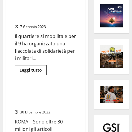
Roma – Rissa a Tor Bella
Monaca, attaccati anche
carabinieri
7 Gennaio 2023
Il quartiere si mobilita e per
il 9 ha organizzato una
fiaccolata di solidarietà per
i militari...
Leggi
Leggi tutto
di
Cronaca
Roma
più
su
Roma
–
Roma – Operazione “Natale
Rissa
Sicuro”, sequestrate 30milioni
a
Tor
di articoli illegali
Bella
Monaca,
30 Dicembre 2022
attaccati
anche
ROMA – Sono oltre 30
carabinieri
milioni gli articoli