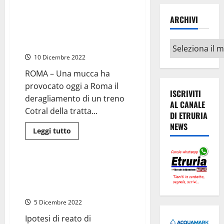
su
Roma
ARCHIVI
–
Roma – Mucca fa deragliare
Al
treno Cotral per Viterbo, no
via
il
feriti
Archivi
29
dicembre
10 Dicembre 2022
i
concerti
ROMA – Una mucca ha
delle
festività
provocato oggi a Roma il
nelle
ISCRIVITI
chiese
deragliamento di un treno
AL CANALE
“Rome
Cotral della tratta...
New
DI ETRURIA
Year”
NEWS
Leggi
Leggi tutto
di
Cronaca
Roma
più
su
Roma
–
Roma – ‘Ladri di case’: vendono
Mucca
abitazioni di proprietari ignari.
fa
deragliare
Tre arresti
treno
Cotral
5 Dicembre 2022
per
Viterbo,
Ipotesi di reato di
no