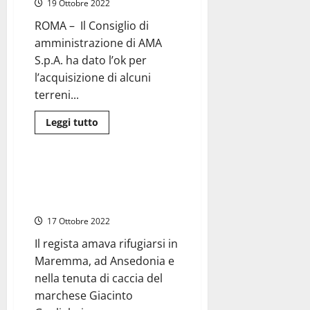
19 Ottobre 2022
travolto:
morti
sul
ROMA – Il Consiglio di
colpo
amministrazione di AMA
pedone
e
S.p.A. ha dato l’ok per
motociclista
l’acquisizione di alcuni
terreni...
Leggi
Leggi tutto
di
Eventi
Roma
più
su
Roma
–
Roma – I 100 anni di Damiano
Rifiuti:
Damiani festeggiati al Festival
da
Cda
del Cinema
Ama
ok
17 Ottobre 2022
terreni
Santa
Il regista amava rifugiarsi in
Palomba
per
Maremma, ad Ansedonia e
termovalorizzatore.
Dato
nella tenuta di caccia del
il
marchese Giacinto
via
libera