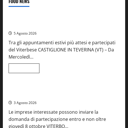
FOOD NEWS
Food News
Viterbo
A Castiglione in Teverina la 41esima festa del Vino: cantine
aperte, musica e spettacolo
5 Agosto 2026
Tra gli appuntamenti estivi più attesi e partecipati
del Viterbese CASTIGLIONE IN TEVERINA (VT) – Da
Mercoledì...
Leggi
Leggi tutto
di
Food News
più
su
A
Castiglione
Birre Preziose, aperte le iscrizioni al Concorso regionale
in
del Lazio
Teverina
la
3 Agosto 2026
41esima
festa
Le imprese interessate possono inviare la
del
Vino:
domanda di partecipazione entro e non oltre
cantine
aperte,
giovedì 8 ottobre VITERBO...
musica