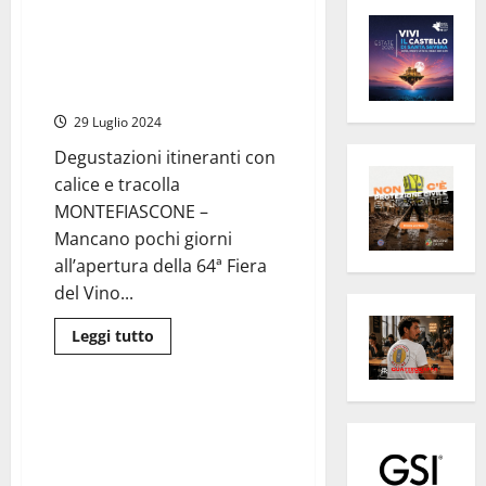
64ª Fiera del Vino di
Montefiascone dal 2 al 15
agosto 2024, il programma e le
cantine
29 Luglio 2024
Degustazioni itineranti con
calice e tracolla
MONTEFIASCONE –
Mancano pochi giorni
all’apertura della 64ª Fiera
del Vino...
Leggi
Leggi tutto
di
Eventi
più
su
64ª
Fiera
“Roma Antiquaria”: pezzi
del
prestigiosi, curiosità e tre
Vino
di
mostre con opere artistiche
Montefiascone