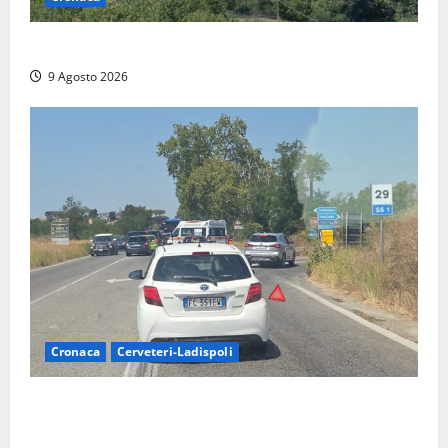
Scossa di terremoto nell’alta Tuscia
9 Agosto 2026
Cronaca
Cerveteri-Ladispoli
Grave incidente sull’Aurelia tra Ladispoli e
Torrimpietra, corsia per Civitavecchia bloccata per