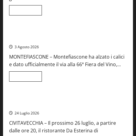
e
spettacolo
Leggi
Leggi tutto
di
Viterbo
Food News
più
su
Birre
Preziose,
Montefiascone brinda alla sua Fiera del Vino: inaugurazione
aperte
da record per la 66ª edizione
le
iscrizioni
3 Agosto 2026
al
Concorso
MONTEFIASCONE – Montefiascone ha alzato i calici
regionale
del
e dato ufficialmente il via alla 66ª Fiera del Vino,...
Lazio
Leggi
Leggi tutto
di
Food News
più
su
Montefiascone
brinda
Stecca x Esterina: una serata a quattro mani tra Roma e il
alla
mare di Civitavecchia
sua
Fiera
24 Luglio 2026
del
Vino:
CIVITAVECCHIA – Il prossimo 26 luglio, a partire
inaugurazione
da
dalle ore 20, il ristorante Da Esterina di
record
per