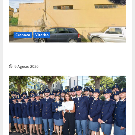
Cronaca
Viterbo
Morte della 23enne Benedetta all’ex consorzio
agrario, fatale il “festino” del compleanno
9 Agosto 2026