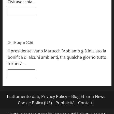
Civitavecchia...
la
66ª
edizione
Leggi
Leggi tutto
di
Cronaca
Food News
Viterbo
più
su
Stecca
x
Montefiascone – I NAS dei carabinieri chiudono la Cantina
Esterina:
Sociale: gravi carenze igieniche
una
serata
19 Luglio 2026
a
quattro
Il presidente Ivano Marucci: “Abbiamo già iniziato la
mani
tra
bonifica di alcuni ambienti, tra qualche giorno tutto
Roma
e
tornerà...
il
mare
di
Leggi
Leggi tutto
Civitavecchia
di
più
su
Montefiascone
–
I
Trattamento dati, Privacy Policy – Blog Etruria News
NAS
dei
Cookie Policy (UE)
Pubblicità
Contatti
carabinieri
chiudono
la