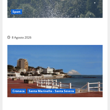
Sport
Rieti – Mondiali di Wakeboard 2026, Noa Gualtieri è
campione del mondo Under 14
8 Agosto 2026
Cronaca
Santa Marinella - Santa Severa
Furti delle chiavi di casa nelle auto, l’allarme arriva