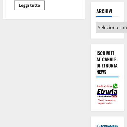
Leggi
Leggi tutto
di
ARCHIVI
più
su
Il
Archivi
caso
Guidi
scuote
il
Governo
Renzi
ISCRIVITI
AL CANALE
DI ETRURIA
NEWS