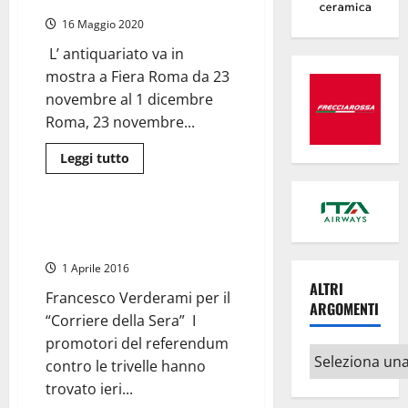
uniche
dal
2
16 Maggio 2020
al
15
agosto
L’ antiquariato va in
2024,
mostra a Fiera Roma da 23
il
programma
novembre al 1 dicembre
e
le
Roma, 23 novembre...
cantine
Leggi
Leggi tutto
di
Nazionale
Politica
più
su
“Roma
Antiquaria”:
Il caso Guidi scuote il Governo
pezzi
Renzi
prestigiosi,
curiosità
1 Aprile 2016
e
tre
ALTRI
Francesco Verderami per il
mostre
ARGOMENTI
con
“Corriere della Sera” I
opere
artistiche
promotori del referendum
uniche
Altri
contro le trivelle hanno
argomenti
trovato ieri...