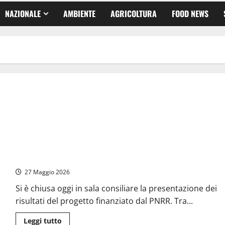
NAZIONALE
AMBIENTE
AGRICOLTURA
FOOD NEWS
San Lorenzo Nuovo rinasce: natura, storia e innovazione al
centro della “Città Ideale Vegetale”
27 Maggio 2026
Si è chiusa oggi in sala consiliare la presentazione dei
risultati del progetto finanziato dal PNRR. Tra...
Leggi
Leggi tutto