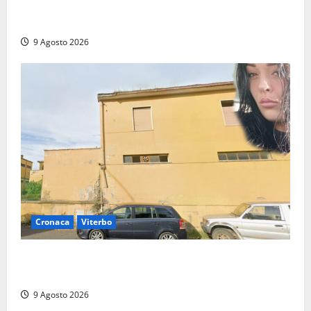
Da Montalto di Castro alla Polizia di Stato: Mattia
Salvati ha giurato a Spoleto
9 Agosto 2026
Cronaca
Viterbo
Morte della 23enne Benedetta all’ex consorzio
agrario, fatale il “festino” del compleanno
9 Agosto 2026