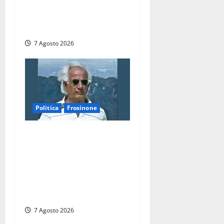
Montefiascone: volano
stracci tra Manzi, Paolini e
De Santis “in diretta” social
7 Agosto 2026
Politica
Frosinone
Verso le elezioni di
Frosinone, il Polo Civico si
allarga ancora: ufficiale
l’ingresso di Giorgio
Ceccarelli dopo Emanuela
Turri
7 Agosto 2026