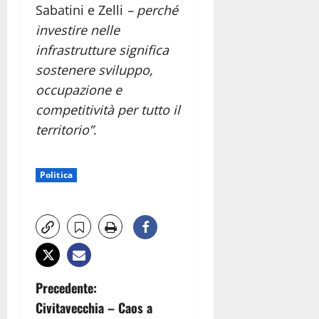
Sabatini e Zelli
– perché
investire nelle
infrastrutture significa
sostenere sviluppo,
occupazione e
competitività per tutto il
territorio”
.
Politica
N
Precedente:
Civitavecchia – Caos a