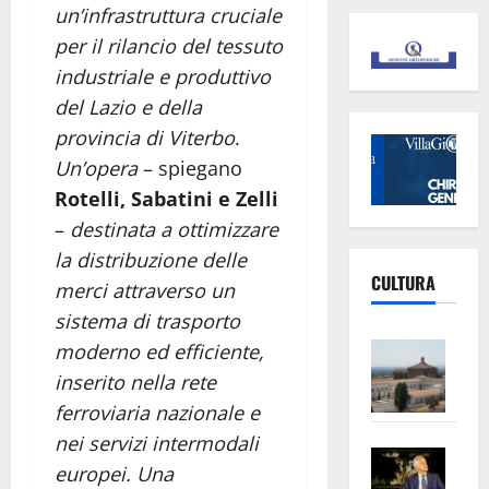
un’infrastruttura cruciale
per il rilancio del tessuto
industriale e produttivo
del Lazio e della
provincia di Viterbo
.
Un’opera
– spiegano
Rotelli, Sabatini e Zelli
–
destinata a ottimizzare
la distribuzione delle
CULTURA
merci attraverso un
sistema di trasporto
Vite
moderno ed efficiente,
–
inserito nella rete
L’Un
ferroviaria nazionale e
ampl
nei servizi intermodali
Saba
la
europei. Una
–
No