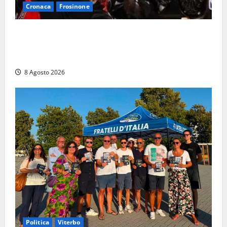
Cronaca
Frosinone
Alessandro Giannetti è morto dopo un mese di
agonia: il giovane carabiniere di Fontana Liri vittima
di un incidente in moto
8 Agosto 2026
Politica
Viterbo