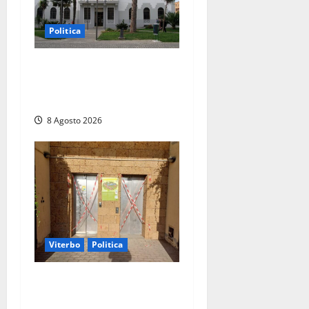
Politica
Civitavecchia – Accesso agli
atti: “Il M5S vota ciò che
dice di non condividere”
8 Agosto 2026
Viterbo
Politica
Ascensori chiusi durante la
Fiera del Vino a