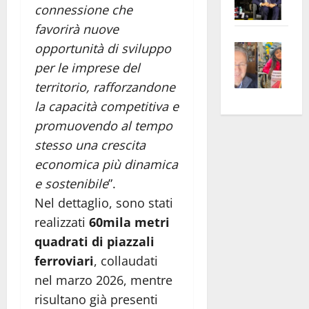
connessione che
Pian
Tax
favorirà nuove
apre
Area
Vite
la
sogl
opportunità di sviluppo
–
rass
Isee
per le imprese del
A
atte
a
territorio, rafforzandone
Omb
anc
26mi
la capacità competitiva e
Fest
Cont
euro
promuovendo al tempo
Fron
Vald
per
stesso una crescita
e
e
l’an
economica più dinamica
Gabb
Zang
acca
e sostenibile
”.
vis
202
a
Nel dettaglio, sono stati
vis
realizzati
60mila metri
quadrati di piazzali
ferroviari
, collaudati
nel marzo 2026, mentre
risultano già presenti