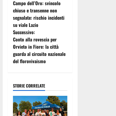
a
Campo dell’Oro: svincolo
v
chiuso e transenne non
segnalate: rischio incidenti
i
su viale Lazio
g
Successivo:
Conto alla rovescia per
a
Orvieto in Fiore: la città
z
guarda al circuito nazionale
del florovivaismo
i
o
n
STORIE CORRELATE
e
a