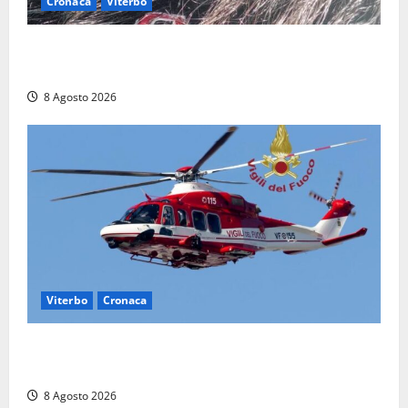
Cronaca
Viterbo
Aveva compiuto 23 anni ieri: Benedetta trovata
morta nell’ex Consorzio agrario
8 Agosto 2026
Viterbo
Cronaca
Scattano le ricerche per un piccolo elicottero
precipitato a Sutri: era un falso allarme
8 Agosto 2026