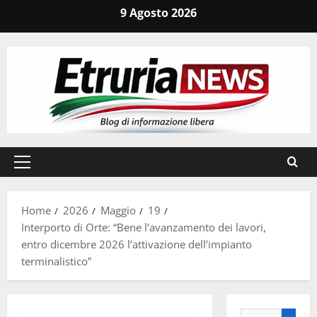
Vai
9 Agosto 2026
al
contenuto
Menu
principale
Home
2026
Maggio
19
Interporto di Orte: “Bene l’avanzamento dei lavori,
entro dicembre 2026 l’attivazione dell’impianto
terminalistico”
Ricerca