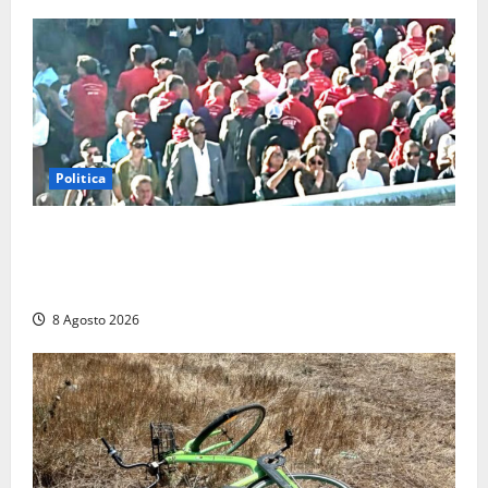
Politica
“Cgil volta le spalle a La Russa e Sberna” a
Marcinelle, Meloni: “Gesto vergognoso”. Landini
replica: “Falso”
8 Agosto 2026