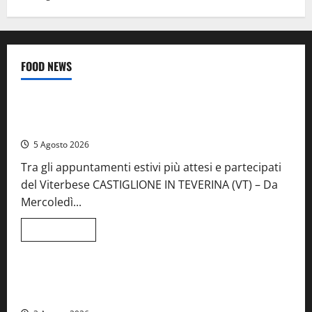
FOOD NEWS
Food News
Viterbo
A Castiglione in Teverina la 41esima festa del Vino: cantine
aperte, musica e spettacolo
5 Agosto 2026
Tra gli appuntamenti estivi più attesi e partecipati
del Viterbese CASTIGLIONE IN TEVERINA (VT) – Da
Mercoledì...
Leggi
Leggi tutto
di
Food News
più
su
A
Castiglione
Birre Preziose, aperte le iscrizioni al Concorso regionale
in
del Lazio
Teverina
la