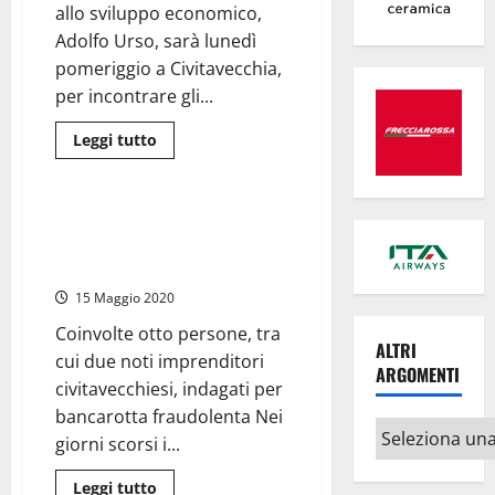
allo sviluppo economico,
Adolfo Urso, sarà lunedì
pomeriggio a Civitavecchia,
per incontrare gli...
Leggi
Leggi tutto
di
Civitavecchia
più
su
Civitavecchia
Porto
Civitavecchia: sequestrati 4
–
milioni di euro per bancarotta
Il
ministro
fraudolenta
Urso
lunedì
15 Maggio 2020
in
Authority
Coinvolte otto persone, tra
incontra
ALTRI
gli
cui due noti imprenditori
imprenditori
ARGOMENTI
civitavecchiesi, indagati per
bancarotta fraudolenta Nei
Altri
giorni scorsi i...
argomenti
Leggi
Leggi tutto