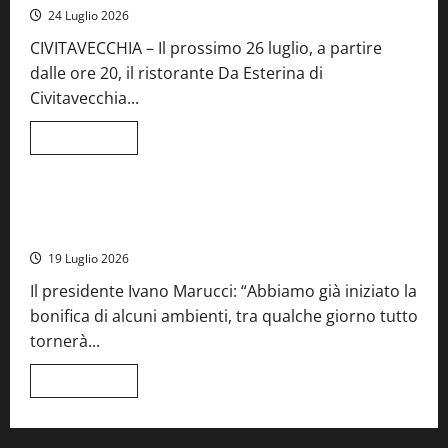
Fiera
24 Luglio 2026
del
Vino:
CIVITAVECCHIA – Il prossimo 26 luglio, a partire
inaugurazione
da
dalle ore 20, il ristorante Da Esterina di
record
per
Civitavecchia...
la
66ª
edizione
Leggi
Leggi tutto
di
Cronaca
Food News
Viterbo
più
su
Stecca
x
Montefiascone – I NAS dei carabinieri chiudono la Cantina
Esterina:
Sociale: gravi carenze igieniche
una
serata
19 Luglio 2026
a
quattro
Il presidente Ivano Marucci: “Abbiamo già iniziato la
mani
tra
bonifica di alcuni ambienti, tra qualche giorno tutto
Roma
e
tornerà...
il
mare
di
Leggi
Leggi tutto
Civitavecchia
di
più
su
Montefiascone