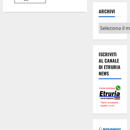
di
più
su
ARCHIVI
Civitavecchia:
sequestrati
4
Archivi
milioni
di
euro
per
bancarotta
fraudolenta
ISCRIVITI
AL CANALE
DI ETRURIA
NEWS