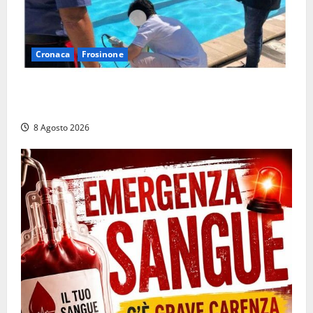
Cronaca
Frosinone
Irregolarità in una piscina di Roccasecca: scattano
la sospensione e una pesante multa
8 Agosto 2026