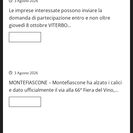
3 Agosto 2026
41esima
festa
Le imprese interessate possono inviare la
del
Vino:
domanda di partecipazione entro e non oltre
cantine
aperte,
giovedì 8 ottobre VITERBO...
musica
e
spettacolo
Leggi
Leggi tutto
di
Viterbo
Food News
più
su
Birre
Preziose,
Montefiascone brinda alla sua Fiera del Vino: inaugurazione
aperte
da record per la 66ª edizione
le
iscrizioni
3 Agosto 2026
al
Concorso
MONTEFIASCONE – Montefiascone ha alzato i calici
regionale
del
e dato ufficialmente il via alla 66ª Fiera del Vino,...
Lazio
Leggi
Leggi tutto
di
Food News
più
su
Montefiascone
brinda
Stecca x Esterina: una serata a quattro mani tra Roma e il
alla
mare di Civitavecchia
sua