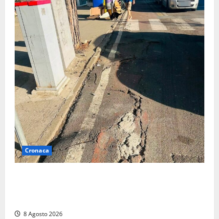
Cronaca
A Tarquinia Lido un Ferragosto tra immondizia, pista
ciclabile “da motocross” e proteste: “Il sindaco
pensa solo a fare cassa” (FOTO)
8 Agosto 2026