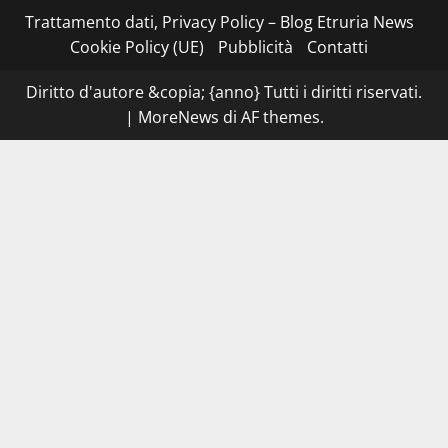
–
I
Trattamento dati, Privacy Policy – Blog Etruria News
NAS
dei
Cookie Policy (UE)
Pubblicità
Contatti
carabinieri
chiudono
la
Diritto d'autore &copia; {anno} Tutti i diritti riservati.
Cantina
Sociale:
|
MoreNews
di AF themes.
gravi
carenze
igieniche