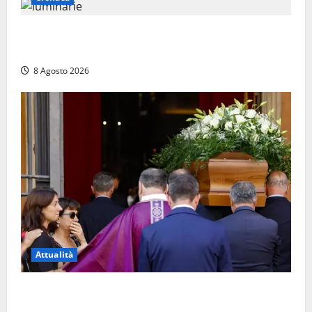
Calanna – Elettricista muore folgorato mentre
monta le luminarie per la festa
8 Agosto 2026
Attualità
L’ultimo saluto a Luigi Cavallari: dal tuffo nel lago di
Vico ai 37 giorni di ricerche