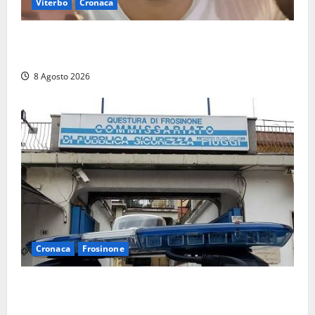
Viterbo
Cronaca
Brutto incidente stradale per Alessio Fiorillo:
Viterbo si stringe al suo “ciuffo”
8 Agosto 2026
Cronaca
Frosinone
Auto sospetta fermata a Fiuggi: la polizia trova un
coltello, cocaina e hashish. Quattro nei guai