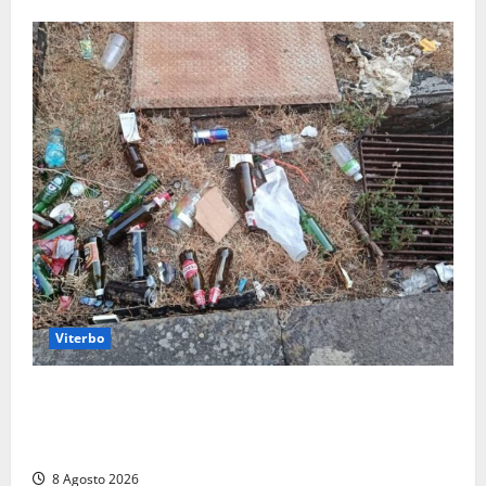
Viterbo
La denuncia di un commerciante: «Al Sacrario tra
degrado e paura, i miei figli rischiano di perdere
tutto»
8 Agosto 2026