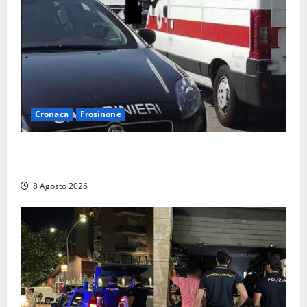
Cronaca
Frosinone
Anziano bloccato con lo spray al peperoncino: per
un 73enne di Esperia scatta la libertà vigilata
8 Agosto 2026