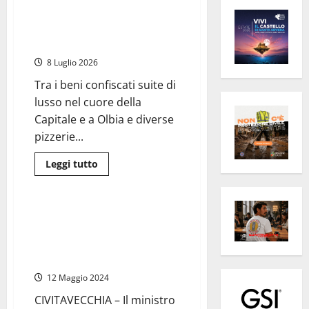
Roma – Sequestrati 50 milioni
di euro a due imprenditori
“socialmente pericolosi”
8 Luglio 2026
Tra i beni confiscati suite di
lusso nel cuore della
Capitale e a Olbia e diverse
pizzerie...
Leggi
Leggi tutto
di
Civitavecchia
più
su
Roma
–
Civitavecchia Porto – Il
Sequestrati
ministro Urso lunedì in
50
milioni
Authority incontra gli
di
imprenditori
euro
a
12 Maggio 2024
due
imprenditori
“socialmente
CIVITAVECCHIA – Il ministro
pericolosi”