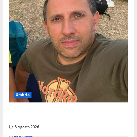
Umbria
Torreorsina dà l’ultimo saluto a Federico Romualdi,
l’autista che frenò per salvare i suoi passeggeri
8 Agosto 2026
Cronaca