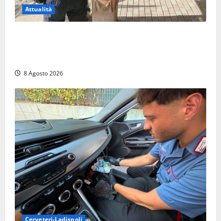
Attualità
Sant’Agostino, la beffa de “La Scogliera”: il Comune
autorizza il chiosco due giorni dopo i sigilli, ma lo
stabilimento resta bloccato
8 Agosto 2026
Cerveteri-Ladispoli