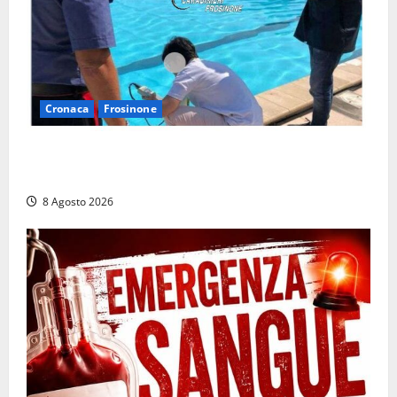
Cronaca
Frosinone
Irregolarità in una piscina di Roccasecca: scattano
la sospensione e una pesante multa
8 Agosto 2026