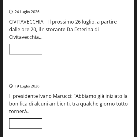
alla
mare di Civitavecchia
sua
Fiera
24 Luglio 2026
del
Vino:
CIVITAVECCHIA – Il prossimo 26 luglio, a partire
inaugurazione
da
dalle ore 20, il ristorante Da Esterina di
record
per
Civitavecchia...
la
66ª
edizione
Leggi
Leggi tutto
di
Cronaca
Food News
Viterbo
più
su
Stecca
x
Montefiascone – I NAS dei carabinieri chiudono la Cantina
Esterina:
Sociale: gravi carenze igieniche
una
serata
19 Luglio 2026
a
quattro
Il presidente Ivano Marucci: “Abbiamo già iniziato la
mani
tra
bonifica di alcuni ambienti, tra qualche giorno tutto
Roma
e
tornerà...
il
mare
di
Leggi
Leggi tutto
Civitavecchia
di
più
su