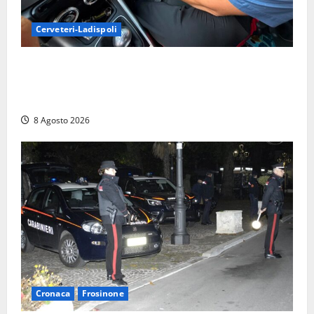
Cerveteri-Ladispoli
Da Cerveteri al mercato Trionfale, la droga viaggiava
con la frutta: 80mila euro sottovuoto e quasi tre
chili di hashish
8 Agosto 2026
Cronaca
Frosinone