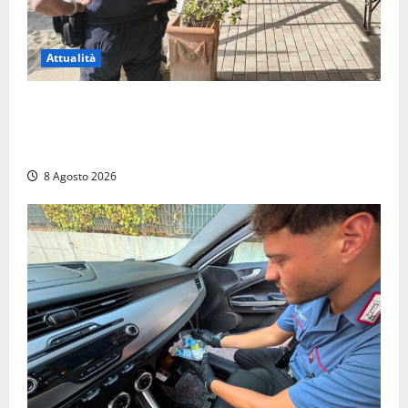
Attualità
Sant’Agostino, la beffa de “La Scogliera”: il Comune
autorizza il chiosco due giorni dopo i sigilli, ma lo
stabilimento resta bloccato
8 Agosto 2026