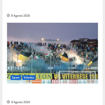
L’ultimo saluto a Luigi Cavallari: dal tuffo nel lago di
Vico ai 37 giorni di ricerche
8 Agosto 2026
Sport
Viterbo
La Viterbese riparte dalla Serie D: tre amichevoli a
Chianciano, poi il debutto in Coppa Italia con l’Anzio
8 Agosto 2026