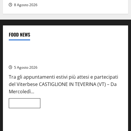
8 Agosto 2026
FOOD NEWS
Food News
Viterbo
A Castiglione in Teverina la 41esima festa del Vino: cantine
aperte, musica e spettacolo
5 Agosto 2026
Tra gli appuntamenti estivi più attesi e partecipati
del Viterbese CASTIGLIONE IN TEVERINA (VT) – Da
Mercoledì...
Leggi
Leggi tutto
di
Food News
più
su
A
Castiglione
Birre Preziose, aperte le iscrizioni al Concorso regionale
in
del Lazio