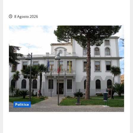
Auto sospetta fermata a Fiuggi: la polizia trova un
coltello, cocaina e hashish. Quattro nei guai
8 Agosto 2026
Politica
Civitavecchia – Accesso agli atti, il Pd fa chiarezza:
“Non è stato ridotto nessun diritto”