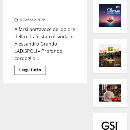
Ladispoli in lutto per la
scomparsa di Sarah Catania
6 Gennaio 2026
A farsi portavoce del dolore
della città è stato il sindaco
Alessandro Grando
LADISPOLI – Profondo
cordoglio...
Leggi
Leggi tutto
di
più
su
Ladispoli
in
lutto
per
la
scomparsa
di
Sarah
Catania