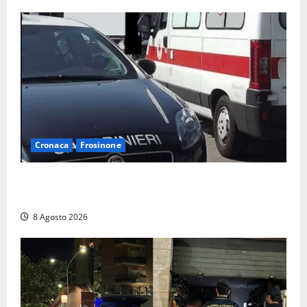
Cronaca
Frosinone
Anziano bloccato con lo spray al peperoncino: per
un 73enne di Esperia scatta la libertà vigilata
8 Agosto 2026