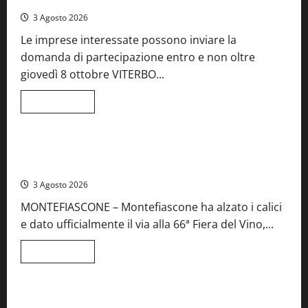
Teverina
la
3 Agosto 2026
41esima
festa
Le imprese interessate possono inviare la
del
Vino:
domanda di partecipazione entro e non oltre
cantine
aperte,
giovedì 8 ottobre VITERBO...
musica
e
spettacolo
Leggi
Leggi tutto
di
Viterbo
Food News
più
su
Birre
Preziose,
Montefiascone brinda alla sua Fiera del Vino: inaugurazione
aperte
da record per la 66ª edizione
le
iscrizioni
3 Agosto 2026
al
Concorso
MONTEFIASCONE – Montefiascone ha alzato i calici
regionale
del
e dato ufficialmente il via alla 66ª Fiera del Vino,...
Lazio
Leggi
Leggi tutto
di
Food News
più
su
Montefiascone
brinda
Stecca x Esterina: una serata a quattro mani tra Roma e il