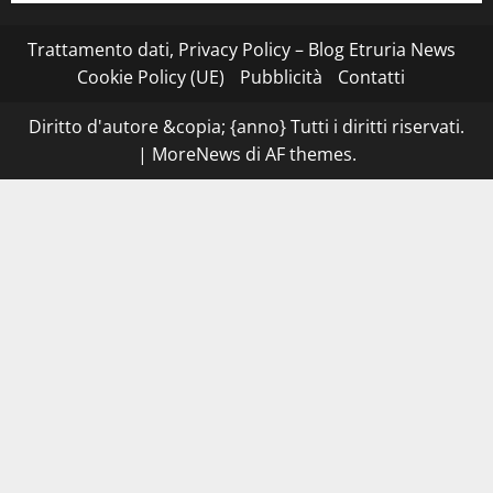
Montefiascone
–
I
Trattamento dati, Privacy Policy – Blog Etruria News
NAS
dei
Cookie Policy (UE)
Pubblicità
Contatti
carabinieri
chiudono
la
Diritto d'autore &copia; {anno} Tutti i diritti riservati.
Cantina
Sociale:
|
MoreNews
di AF themes.
gravi
carenze
igieniche