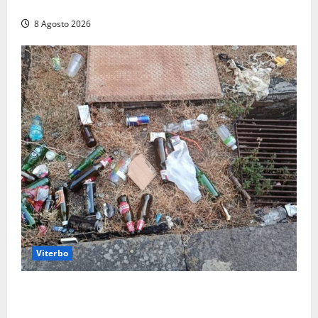
pensa solo a fare cassa” (FOTO)
8 Agosto 2026
Viterbo
La denuncia di un commerciante: «Al Sacrario tra
degrado e paura, i miei figli rischiano di perdere