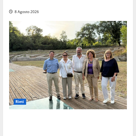
tutto»
8 Agosto 2026
Rieti
Monteleone Sabino (Ri), l’assessore Rinaldi al
“Trebula Muteasca”: «Fare sistema per valorizzare il
sito archeologico»