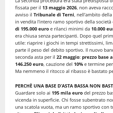
La seconda procedura era stata predisposta d
fissata per il
13 maggio 2026
, non aveva racco
avviso il
Tribunale di Terni
, nell’ambito dell
in vendita l’intero ramo sportivo della societ
di 195.000 euro
e rilanci minimi da
10.000 eu
era chiusa senza partecipanti. Dopo quel prim
utile: riaprire i giochi in tempi strettissimi, 
parte il peso del debito sportivo. Il nuovo ban
seconda asta per il
22 maggio
:
prezzo base a
146.250 euro
, cauzione del
10%
e termine per 
Ma nemmeno il ritocco al ribasso è bastato per 
PERCHÈ UNA BASE D’ASTA BASSA NON BAST
Guardare solo ai
195 mila euro
del prezzo bas
vicenda in superficie. Chi fosse subentrato 
una scatola vuota, ma un ramo sportivo con t