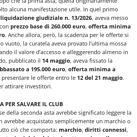
opo che la prima asta, quella originariamente
lto alcuna manifestazione utile. In quel primo
a
liquidazione giudiziale n. 13/2026
, aveva messo
à con
prezzo base di 260.000 euro
,
offerta minima
ro
. Anche allora, però, la scadenza per le offerte si
o vuoto, la curatela aveva provato l’ultima mossa
limando il valore d’accesso e alleggerendo almeno in
do, pubblicato il
14 maggio
, aveva fissato la
bbassato a 195.000 euro
,
offerta minima a
presentare le offerte entro le
12 del 21 maggio
.
attirare investitori.
A PER SALVARE IL CLUB
e della seconda asta avrebbe significato leggere la
non avrebbe acquistato semplicemente un marchio o
utto ciò che comporta:
marchio
,
diritti connessi
,