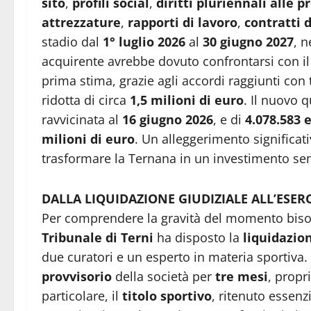
sito
,
profili social
,
diritti pluriennali alle p
attrezzature
,
rapporti di lavoro
,
contratti d
stadio dal
1° luglio 2026
al
30 giugno 2027
, n
acquirente avrebbe dovuto confrontarsi con il 
prima stima, grazie agli accordi raggiunti con t
ridotta di circa
1,5 milioni di euro
. Il nuovo 
ravvicinata al
16 giugno 2026
, e di
4.078.583 
milioni di euro
. Un alleggerimento significativ
trasformare la Ternana in un investimento semp
DALLA LIQUIDAZIONE GIUDIZIALE ALL’ESER
Per comprendere la gravità del momento bisog
Tribunale di Terni
ha disposto la
liquidazio
due curatori e un esperto in materia sportiva.
provvisorio
della società per
tre mesi
, propr
particolare, il
titolo sportivo
, ritenuto essenz