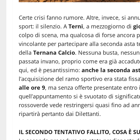
Certe crisi fanno rumore. Altre, invece, si an
sport: il silenzio. A
Terni
, a mezzogiorno di
gi
colpo di scena, ma qualcosa di forse ancora pi
vincolante per partecipare alla seconda asta t
della
Ternana Calcio
. Nessuna busta, nessun
passata invano, proprio come era già accaduto 
qui, ed è pesantissimo:
anche la seconda as
l’acquisizione del ramo sportivo era stata fiss
alle ore 9
, ma senza offerte presentate entro 
quell’appuntamento si è svuotato di significato
rossoverde vede restringersi quasi fino ad annul
ripartirà pertanto dai Dilettanti.
IL SECONDO TENTATIVO FALLITO, COSA È 