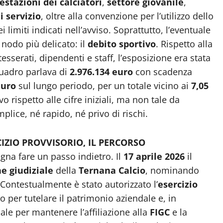
restazioni dei calciatori
,
settore giovanile
,
i servizio
, oltre alla convenzione per l’utilizzo dello
ei limiti indicati nell’avviso. Soprattutto, l’eventuale
nodo più delicato: il
debito sportivo
. Rispetto alla
esserati, dipendenti e staff, l’esposizione era stata
quadro parlava di
2.976.134 euro
con scadenza
euro
sul lungo periodo, per un totale vicino ai
7,05
o rispetto alle cifre iniziali, ma non tale da
lice, né rapido, né privo di rischi.
CIZIO PROVVISORIO, IL PERCORSO
na fare un passo indietro. Il
17 aprile 2026
il
ne giudiziale
della
Ternana Calcio
, nominando
 Contestualmente è stato autorizzato l’
esercizio
io per tutelare il patrimonio aziendale e, in
iale per mantenere l’affiliazione alla
FIGC
e la