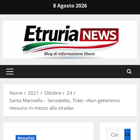
Vai
8 Agosto 2026
al
contenuto
Menu
principale
Home
2021
Ottobre
24
Santa Marinella – Senzatetto, Tidei: «Non getteremo
nessuno in mezzo alla strada»
Ricerca
Attualità