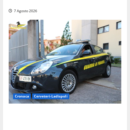
camper e l’arresto lampo a Frosinone
7 Agosto 2026
Cronaca
Cerveteri-Ladispoli
Ladispoli al centro dei controlli della Guardia di
Finanza: scoperti 33 lavoratori irregolari e
numerose violazioni fiscali