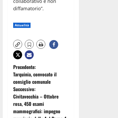
collaborativo e non
diffamatorio”.
Attualità
N
Precedente:
Tarquinia, convocato il
a
consiglio comunale
v
Successivo:
Civitavecchia – Ottobre
i
rosa, 450 esami
g
mammografici: impegno