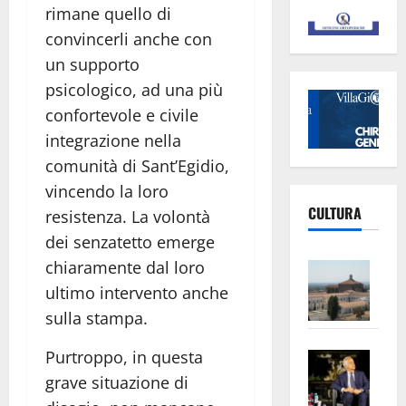
rimane quello di
convincerli anche con
un supporto
psicologico, ad una più
confortevole e civile
integrazione nella
comunità di Sant’Egidio,
vincendo la loro
CULTURA
resistenza. La volontà
dei senzatetto emerge
Vite
chiaramente dal loro
–
ultimo intervento anche
L’Un
sulla stampa.
ampl
Saba
Purtroppo, in questa
la
–
No
grave situazione di
Pian
Tax