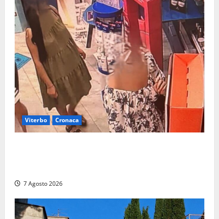
Viterbo
Cronaca
Svaligiano una farmacia a Viterbo davanti alle
telecamere, poi commettono altri furti a Orte: è
caccia a due donne
7 Agosto 2026