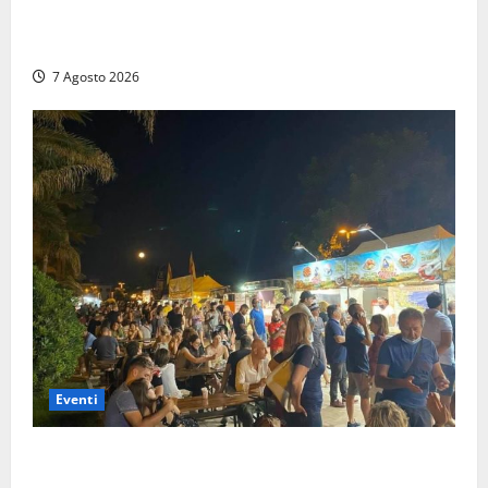
Montalto Marina, schiuma e acqua colorata in mare:
Arpa Lazio fa chiarezza
7 Agosto 2026
Eventi
A Civitavecchia quindici giorni di pesce “in strada”
con Il Padellone