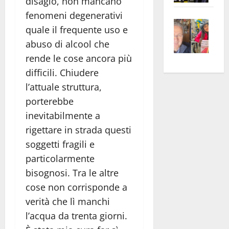
disagio, non mancano
apre
Area
fenomeni degenerativi
Vite
la
sogl
quale il frequente uso e
–
rass
Isee
abuso di alcool che
A
atte
a
rende le cose ancora più
Omb
anc
26mi
difficili. Chiudere
Fest
Cont
euro
Fron
l’attuale struttura,
Vald
per
e
e
l’an
porterebbe
Gabb
Zang
acca
inevitabilmente a
vis
202
rigettare in strada questi
a
soggetti fragili e
vis
particolarmente
bisognosi. Tra le altre
cose non corrisponde a
verità che lì manchi
l’acqua da trenta giorni.