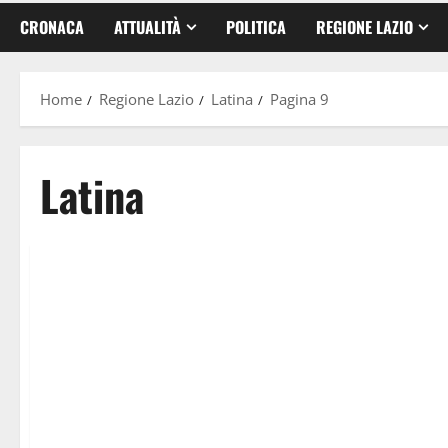
CRONACA
ATTUALITÀ
POLITICA
REGIONE LAZIO
Home
Regione Lazio
Latina
Pagina 9
Latina
Cronaca
Frosinone
Latina
Roma