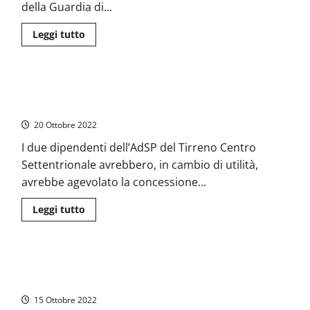
discarica
della Guardia di...
di
Roccasecca?
Leggi
Leggi tutto
di
più
su
Latina
–
Gaeta – La DDA mette le mani sul Porto. Pavone e Guinderi
Guardia
di
indagati per corruzione
Finanza
scopre
20 Ottobre 2022
piantagione
di
I due dipendenti dell’AdSP del Tirreno Centro
marijuana.
Sequestrate
Settentrionale avrebbero, in cambio di utilità,
800
piante
avrebbe agevolato la concessione...
Leggi
Leggi tutto
di
più
su
Gaeta
–
Latina – Chiuso il primo congresso per il “Nuovo Sindacato
La
DDA
Carabinieri”
mette
le
15 Ottobre 2022
mani