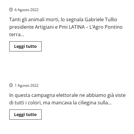
della siccità
Zaccheo
(5877
6 Agosto 2022
voti)
non
Tanti gli animali morti, lo segnala Gabriele Tullio
riesce
il
presidente Artigiani e Pmi LATINA – L’Agro Pontino
miracolo
per
terra...
un
soffio
e
Leggi
Leggi tutto
Coletta
di
(3375
più
voti)
su
rimane
Agro
sindaco
Pontino:
Politica – La nuova vita di Zicchieri: da garibaldino a
Fiume
Sisto
moralizzatore, da “camerata” a compagno
prosciugato,
i
1 Agosto 2022
devastanti
effetti
In questa campagna elettorale ne abbiamo già viste
della
siccità
di tutti i colori, ma mancava la ciliegina sulla...
Leggi
Leggi tutto
di
più
su
Politica