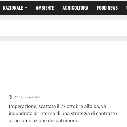
NAZIONALE
AMBIENTE
AGRICOLTURA
FOOD NEWS
Frosinone – Sequestro di beni per 10 milioni di euro a
famiglia di imprenditori dei rifiuti
27 Ottobre 2022
L’operazione, scattata il 27 ottobre all’alba, va
inquadrata all’interno di una strategia di contrasto
all’accumulazione dei patrimoni...