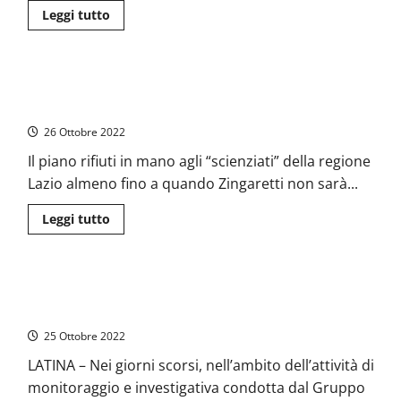
Leggi
Leggi tutto
di
più
su
Frosinone
–
Rifiuti – Viterbo dice stop a Latina e Frosinone. Riapre la
Sequestro
di
discarica di Roccasecca?
beni
per
26 Ottobre 2022
10
milioni
Il piano rifiuti in mano agli “scienziati” della regione
di
euro
Lazio almeno fino a quando Zingaretti non sarà...
a
famiglia
di
Leggi
Leggi tutto
imprenditori
di
dei
più
rifiuti
su
Rifiuti
–
Latina – Guardia di Finanza scopre piantagione di marijuana.
Viterbo
dice
Sequestrate 800 piante
stop
a
25 Ottobre 2022
Latina
e
LATINA – Nei giorni scorsi, nell’ambito dell’attività di
Frosinone.
Riapre
monitoraggio e investigativa condotta dal Gruppo
la