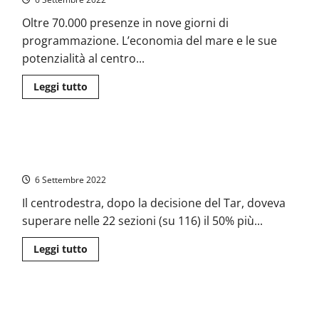
festeggia
la
“Vittoria
Oltre 70.000 presenze in nove giorni di
di
programmazione. L’economia del mare e le sue
Pirro”
potenzialità al centro...
Leggi
Leggi tutto
di
più
su
Formia
–
Latina – A Vincenzo Zaccheo (5877 voti) non riesce il miracolo
Giù
il
per un soffio e Coletta (3375 voti) rimane sindaco
sipario
sul
6 Settembre 2022
Med
Blue
Il centrodestra, dopo la decisione del Tar, doveva
Economy
superare nelle 22 sezioni (su 116) il 50% più...
Leggi
Leggi tutto
di
più
su
Latina
–
Agro Pontino: Fiume Sisto prosciugato, i devastanti effetti
A
Vincenzo