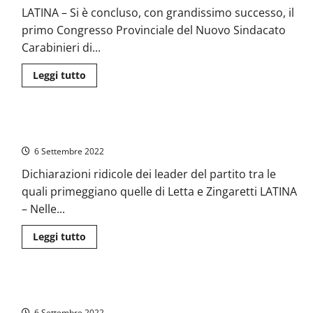
sul
LATINA – Si è concluso, con grandissimo successo, il
Porto.
Pavone
primo Congresso Provinciale del Nuovo Sindacato
e
Guinderi
Carabinieri di...
indagati
per
corruzione
Leggi
Leggi tutto
di
più
su
Latina
–
Latina – Il PD festeggia la “Vittoria di Pirro”
Chiuso
il
6 Settembre 2022
primo
congresso
per
Dichiarazioni ridicole dei leader del partito tra le
il
quali primeggiano quelle di Letta e Zingaretti LATINA
“Nuovo
Sindacato
– Nelle...
Carabinieri”
Leggi
Leggi tutto
di
più
su
Latina
–
Formia – Giù il sipario sul Med Blue Economy
Il
PD
6 Settembre 2022