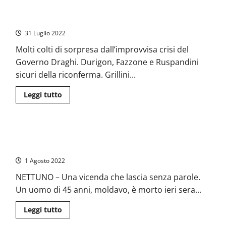
–
Elezioni – Chi entra e chi esce (tanti) nelle province di
La
nuova
Frosinone e Latina
vita
di
31 Luglio 2022
Zicchieri:
da
Molti colti di sorpresa dall’improvvisa crisi del
garibaldino
a
Governo Draghi. Durigon, Fazzone e Ruspandini
moralizzatore,
da
sicuri della riconferma. Grillini...
“camerata”
a
compagno
Leggi
Leggi tutto
di
più
su
Elezioni
–
Si tuffa in mare e muore annegato: sciacalli gli rubano lo zaino
Chi
entra
con i soldi
e
chi
1 Agosto 2022
esce
(tanti)
NETTUNO – Una vicenda che lascia senza parole.
nelle
province
Un uomo di 45 anni, moldavo, è morto ieri sera...
di
Frosinone
e
Leggi
Leggi tutto
Latina
di
più